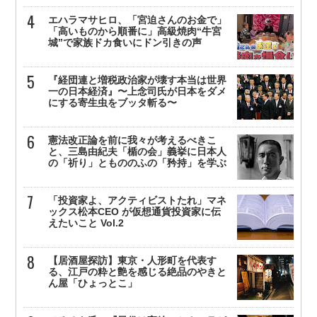
エハラマサヒロ、「宮迫さんのお金で」
「高いものから順番に」高級焼肉“牛宮
城”で家族ドカ食いにドン引きの声
『経団連と増税政治家が壊す本当は世界
一の日本経済』〜上念司氏が日本をダメ
にする寄生虫をブッタ斬る〜
憲法改正論を前に我々が考えるべきこ
と、三島由紀夫「楯の会」義挙に日本人
の「祈り」ともののふの「矜持」を学ぶ
「投資家よ、アクティビストたれ」マネ
ックス松本CEO が仮想通貨投資家に伝
えたいこと Vol.2
【居酒屋探訪】東京・人形町を代表す
る、江戸の粋と艶を感じる絶品のやきと
ん屋「ひょっとこ」