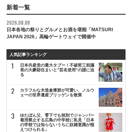
新着一覧
2026.08.08
日本各地の祭りとグルメとお酒を堪能「MATSURI
JAPAN 2026」高輪ゲートウェイで開催中
人気記事ランキング
日本共産党の最大タブー！不破哲三前議
長の大豪邸住まいと”芸名使用”の謎に迫
る
カラフルな木造倉庫群が可愛い、ノルウ
ェーの世界遺産ブリッゲンを散策
ゆたぼん父、零下でも校則でジャンパー
着用禁止する広島の中学校に私見「日本
の学校では知らないうちに奴隷意識が植
えつけられる」