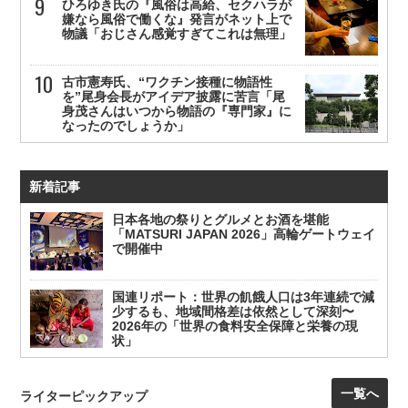
ひろゆき氏の『風俗は高給、セクハラが
嫌なら風俗で働くな』発言がネット上で
物議「おじさん感覚すぎてこれは無理」
古市憲寿氏、“ワクチン接種に物語性
を”尾身会長がアイデア披露に苦言「尾
身茂さんはいつから物語の『専門家』に
なったのでしょうか」
新着記事
日本各地の祭りとグルメとお酒を堪能
「MATSURI JAPAN 2026」高輪ゲートウェイ
で開催中
国連リポート：世界の飢餓人口は3年連続で減
少するも、地域間格差は依然として深刻〜
2026年の「世界の食料安全保障と栄養の現
状」
一覧へ
ライターピックアップ