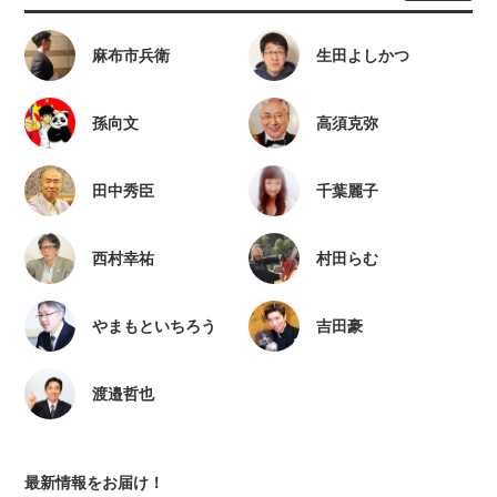
麻布市兵衛
生田よしかつ
孫向文
高須克弥
田中秀臣
千葉麗子
西村幸祐
村田らむ
やまもといちろう
吉田豪
渡邉哲也
最新情報をお届け！