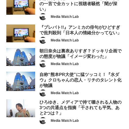
の一言で全カットに視聴者騒然「闇が深
い」
Media Watch Lab
『プレバト!!』アンミカの俳句がひどすぎ
で批判殺到「日本人の情緒分かってない」
Media Watch Lab
朝日奈央は裏表ありすぎ？ドッキリ企画で
の態度が物議「イメージ変わった」
Media Watch Lab
自称“熊本PR大使”に猛ツッコミ！『水ダ
ウ』クロちゃんの恋人・リチのタレント化
が物議
Media Watch Lab
ひろゆき、メディアで持て囃される人物の
3つの共通点を指摘「干されても平気、あ
と2つは？」
Media Watch Lab