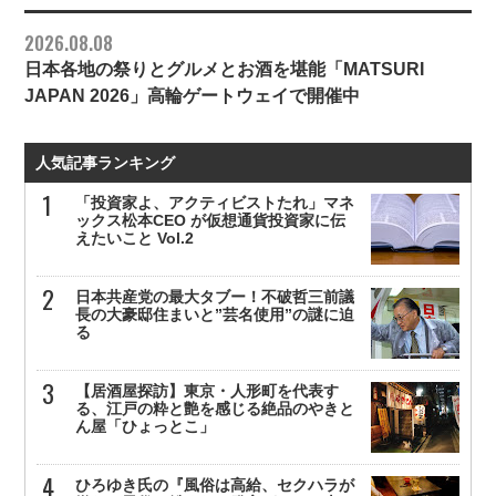
2026.08.08
日本各地の祭りとグルメとお酒を堪能「MATSURI
JAPAN 2026」高輪ゲートウェイで開催中
人気記事ランキング
「投資家よ、アクティビストたれ」マネ
ックス松本CEO が仮想通貨投資家に伝
えたいこと Vol.2
日本共産党の最大タブー！不破哲三前議
長の大豪邸住まいと”芸名使用”の謎に迫
る
【居酒屋探訪】東京・人形町を代表す
る、江戸の粋と艶を感じる絶品のやきと
ん屋「ひょっとこ」
ひろゆき氏の『風俗は高給、セクハラが