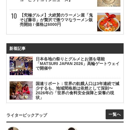
【究極グルメ】大絶賛のラーメン屋「鬼
そば藤谷」が贅沢で激ウマなラーメン販
売開始 / 価格は6000円
新着記事
日本各地の祭りとグルメとお酒を堪能
「MATSURI JAPAN 2026」高輪ゲートウェイ
で開催中
国連リポート：世界の飢餓人口は3年連続で減
少するも、地域間格差は依然として深刻〜
2026年の「世界の食料安全保障と栄養の現
状」
一覧へ
ライターピックアップ