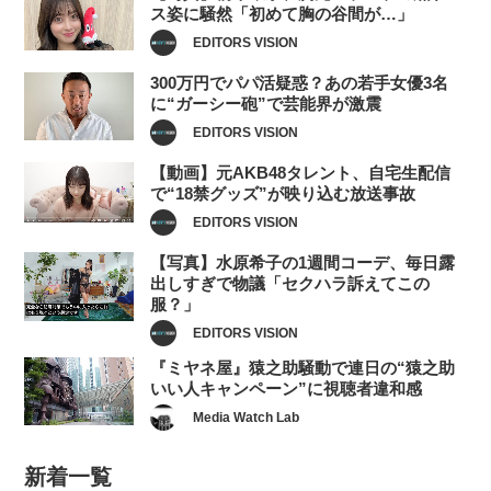
ス姿に騒然「初めて胸の谷間が…」
EDITORS VISION
300万円でパパ活疑惑？あの若手女優3名
に“ガーシー砲”で芸能界が激震
EDITORS VISION
【動画】元AKB48タレント、自宅生配信
で“18禁グッズ”が映り込む放送事故
EDITORS VISION
【写真】水原希子の1週間コーデ、毎日露
出しすぎで物議「セクハラ訴えてこの
服？」
EDITORS VISION
『ミヤネ屋』猿之助騒動で連日の“猿之助
いい人キャンペーン”に視聴者違和感
Media Watch Lab
新着一覧