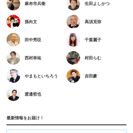
麻布市兵衛
生田よしかつ
孫向文
高須克弥
田中秀臣
千葉麗子
西村幸祐
村田らむ
やまもといちろう
吉田豪
渡邉哲也
最新情報をお届け！