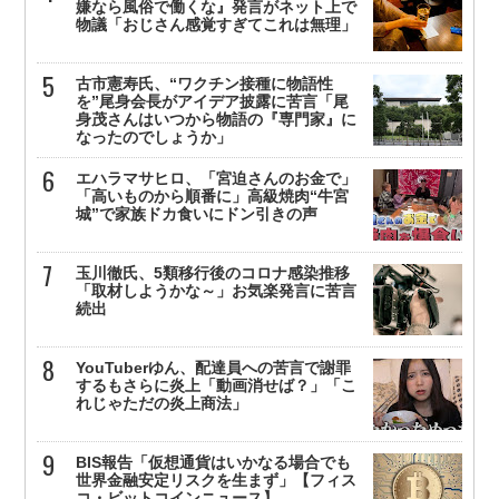
嫌なら風俗で働くな』発言がネット上で
物議「おじさん感覚すぎてこれは無理」
古市憲寿氏、“ワクチン接種に物語性
を”尾身会長がアイデア披露に苦言「尾
身茂さんはいつから物語の『専門家』に
なったのでしょうか」
エハラマサヒロ、「宮迫さんのお金で」
「高いものから順番に」高級焼肉“牛宮
城”で家族ドカ食いにドン引きの声
玉川徹氏、5類移行後のコロナ感染推移
「取材しようかな～」お気楽発言に苦言
続出
YouTuberゆん、配達員への苦言で謝罪
するもさらに炎上「動画消せば？」「こ
れじゃただの炎上商法」
BIS報告「仮想通貨はいかなる場合でも
世界金融安定リスクを生まず」【フィス
コ・ビットコインニュース】