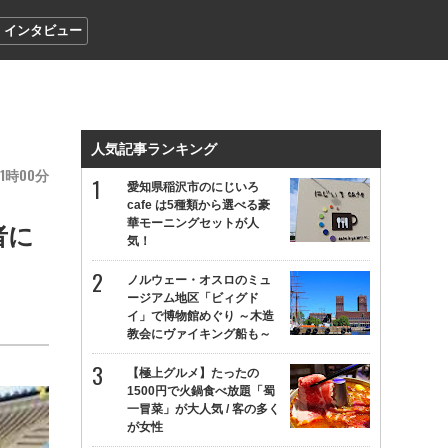
インタビュー
人気記事ランキング
1
00
愛知県稲沢市のにじいろ
cafe は5種類から選べる豪
華モーニングセットが人
者に
気！
ノルウェー・オスロのミュ
ージアム地区「ビィグド
イ」で博物館めぐり ～木造
教会にヴァイキング船も～
【極上グルメ】たったの
1500円で火鍋食べ放題「蜀
一冒菜」が大人気 / 客の多く
が女性