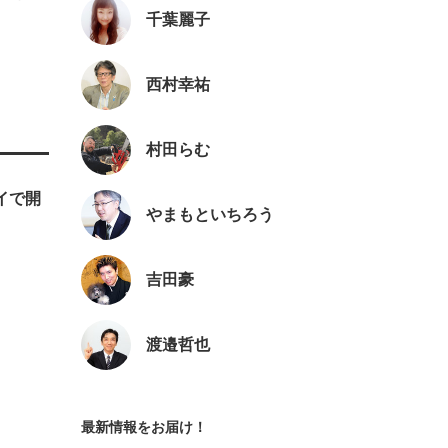
千葉麗子
西村幸祐
村田らむ
ェイで開
やまもといちろう
吉田豪
渡邉哲也
最新情報をお届け！