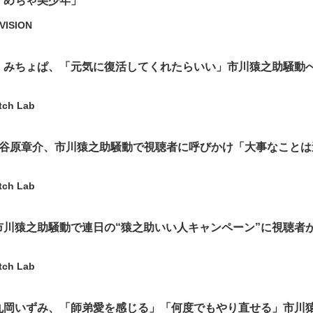
「めちゃ美少年」
VISION
』みちょぱ、「元気に復活してくれたらいい」市川猿之助騒動
tch Lab
』谷原章介、市川猿之助騒動で視聴者に呼びかけ「大事なことは
tch Lab
市川猿之助騒動で連日の“猿之助いい人キャンペーン”に視聴者
tch Lab
丸岡いずみ、「師弟愛を感じる」「何度でもやり直せる」市川