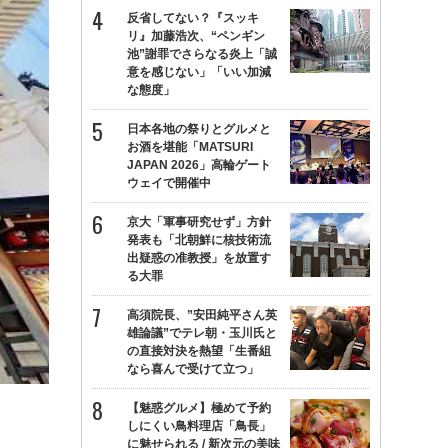
反省してない？『スッキ
リ』加藤浩次、“ペンギン
池”謝罪でさらなる炎上「誠
意を感じない」「いい加減
な態度」
日本各地の祭りとグルメと
お酒を堪能「MATSURI
JAPAN 2026」高輪ゲート
ウェイで開催中
京大「軍事研究せず」方針
発表も「北朝鮮に核技術流
出疑惑の准教授」を放置す
る大罪
高須院長、”安田純平さん英
雄論議”でテレ朝・玉川氏と
の直接対決を熱望「生番組
なら喜んで受けて立つ」
【魅惑グルメ】極めて予約
しにくい鳥料理店「鳥長」
に魅せられる / 新次元の美味