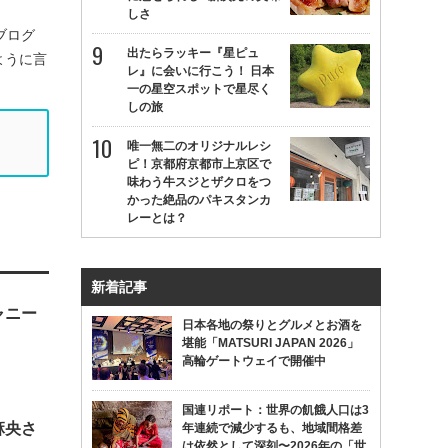
しさ
ブログ
出たらラッキー『星ピュ
ように言
レ』に会いに行こう！ 日本
一の星空スポットで星尽く
しの旅
唯一無二のオリジナルレシ
ピ！京都府京都市上京区で
味わう牛スジとザクロをつ
かった絶品のパキスタンカ
レーとは？
新着記事
ャニー
日本各地の祭りとグルメとお酒を
堪能「MATSURI JAPAN 2026」
高輪ゲートウェイで開催中
国連リポート：世界の飢餓人口は3
麻央さ
年連続で減少するも、地域間格差
は依然として深刻〜2026年の「世