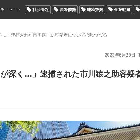
メキーワード
社会課題
国際情勢
地域振興
企業動向
く…」逮捕された市川猿之助容疑者について心境つづる
2023
6
29
1
が深く…」逮捕された市川猿之助容疑