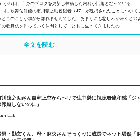
5）が27日、自身のブログを更新し投稿した内容が話題となっている。
、同じ歌舞伎俳優の市川猿之助容疑者（47）が逮捕されたことについて
っとこのことが頭から離れませんでした。あまりにも悲しみが深くどの
来の歌舞伎を作っていく仲間として ともに生きてきましたの…
全文を読む
市川猿之助さん自宅上空からヘリで生中継に視聴者違和感「ジ
は報道しないのに」
tch Lab
長男・勸玄くん、母・麻央さんそっくりに成長でネット騒然「