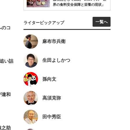
界の食料安全保障と栄養の現状」
一覧へ
ライターピックアップ
へのコ
麻布市兵衛
生田よしかつ
追い詰
孫向文
が違和
高須克弥
田中秀臣
猿之助