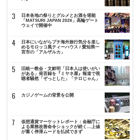
日本各地の祭りとグルメとお酒を堪能
「MATSURI JAPAN 2026」高輪ゲート
ウェイで開催中
日本にいながらプチ海外旅行気分を楽し
めるモロッコ風ティーハウス / 愛知県一
宮市の「アルザルカ」
旧統一教会・文鮮明「日本人は使いがい
がある」発言録を『ミヤネ屋』報道で視
聴者騒然「ぞっとした」「テロじゃん」
カジノゲームの背景を公開
仮想通貨マーケットレポート：金融庁に
よる業務改善命令ショックが続く…上値
が重く停滞ムードを払拭できず