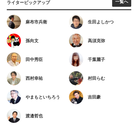
一覧へ
ライターピックアップ
麻布市兵衛
生田よしかつ
孫向文
高須克弥
田中秀臣
千葉麗子
西村幸祐
村田らむ
やまもといちろう
吉田豪
渡邉哲也