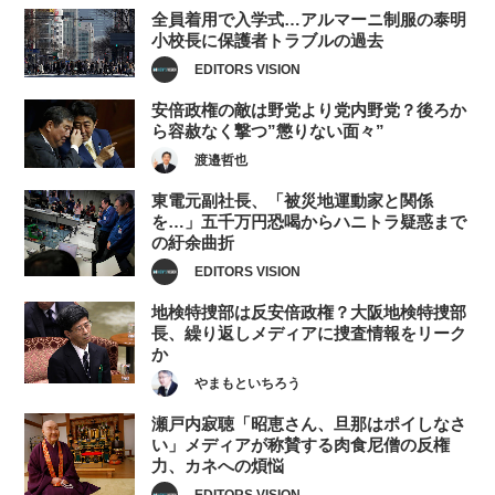
全員着用で入学式…アルマーニ制服の泰明
小校長に保護者トラブルの過去
EDITORS VISION
安倍政権の敵は野党より党内野党？後ろか
ら容赦なく撃つ”懲りない面々”
渡邉哲也
東電元副社長、「被災地運動家と関係
を…」五千万円恐喝からハニトラ疑惑まで
の紆余曲折
EDITORS VISION
地検特捜部は反安倍政権？大阪地検特捜部
長、繰り返しメディアに捜査情報をリーク
か
やまもといちろう
瀬戸内寂聴「昭恵さん、旦那はポイしなさ
い」メディアが称賛する肉食尼僧の反権
力、カネへの煩悩
EDITORS VISION