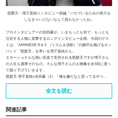
怒髪天・増子直純インタビュー前編「バカでいるための努力を
しなきゃいけないなんて思わなかったね」
プロインタビュアーの吉田豪が、いまもっとも旬で、もっとも
注目する人物に直撃するロングインタビュー企画。今回のゲス
トは、“JAPANESE R＆Ｅ（リズム＆演歌）”の旗印を掲げるロッ
バンド「怒髪天」を率いる増子直純さん。
エモーショナルな熱い音楽で支持される怒髪天ですが増子さん
の人生も濃厚そのもの。そんな増子さんの人物像を全3回に渡っ
て掘り下げていきます。
怒髪天 増子直純×吉田豪（2）「俺を嫌だなと思ってるやつ…
全文を読む
関連記事