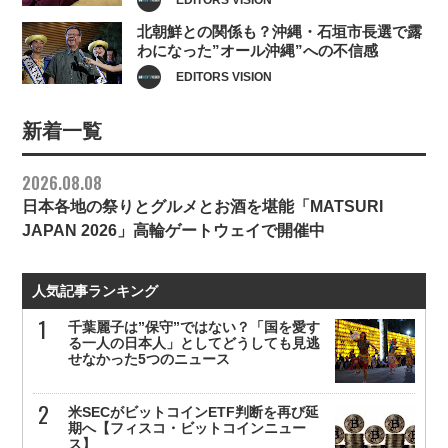
北朝鮮との関係も？沖縄・石垣市長選で露
わになった”オール沖縄”への不信感
EDITORS VISION
新着一覧
2026.08.08
日本各地の祭りとグルメとお酒を堪能「MATSURI
JAPAN 2026」高輪ゲートウェイで開催中
人気記事ランキング
千葉麗子は”保守”ではない？「国を愛す
る一人の日本人」としてどうしても見逃
せなかった5つのニュース
米SECがビットコインETF判断を再び延
期へ【フィスコ・ビットコインニュー
ス】