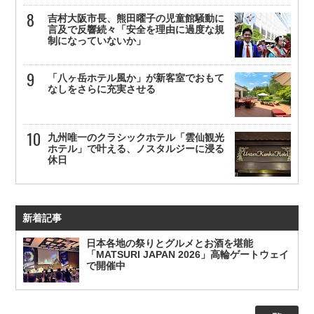
吉村大阪市長、熊田曜子の児童館騒動に
言及で反響続々「安全を理由に過度な規
制になっていないか」
「八ヶ岳ホテル風か」が新客室でおもて
なしをさらに充実させる
九州唯一のクラシックホテル「雲仙観光
ホテル」で叶える、ノスタルジーに浸る
休日
新着記事
日本各地の祭りとグルメとお酒を堪能
「MATSURI JAPAN 2026」高輪ゲートウェイ
で開催中