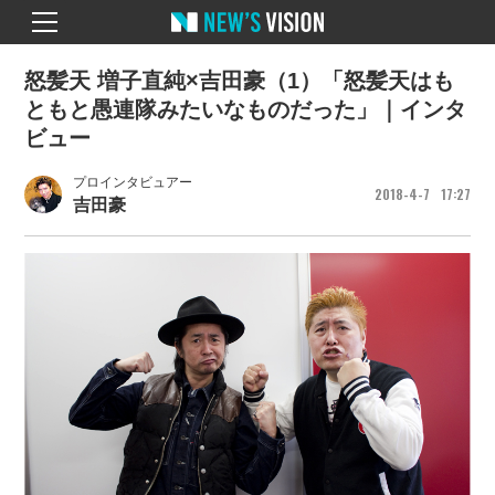
怒髪天 増子直純×吉田豪（1）「怒髪天はも
ともと愚連隊みたいなものだった」｜インタ
ビュー
プロインタビュアー
2018
4
7
17
27
吉田豪