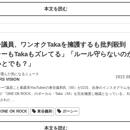
本文を読む
議員、ワンオクTakaを擁護するも批判殺到
ーもTakaもズレてる」「ルール守らないの
いとでも？」
が選んだ気になるニュース
2022.0
RS VISION
シー”議員こと暴露系YouTuberの東谷義和氏（50）が22日、自身のインスタグラム
「ONE OK ROCK」のボーカル・Taka（34）を完全擁護し物議となっている。 8
催された
…
ONE OK ROCK
東谷義和
ガーシー
本文を読む