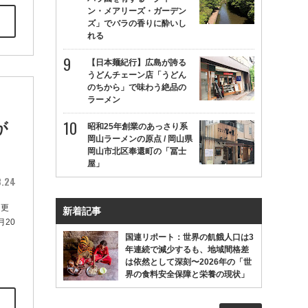
ン・メアリーズ・ガーデン
ズ」でバラの香りに酔いし
れる
【日本麺紀行】広島が誇る
うどんチェーン店「うどん
のちから」で味わう絶品の
ラーメン
が
昭和25年創業のあっさり系
岡山ラーメンの原点 / 岡山県
岡山市北区奉還町の「冨士
屋」
8.24
を更
新着記事
月20
国連リポート：世界の飢餓人口は3
年連続で減少するも、地域間格差
は依然として深刻〜2026年の「世
界の食料安全保障と栄養の現状」