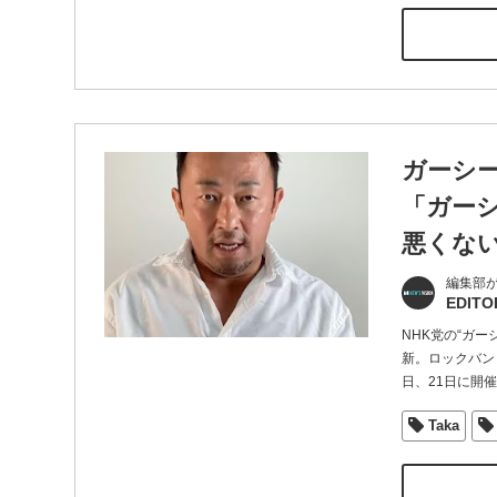
ガーシー
「ガーシ
悪くな
編集部
EDITO
NHK党の“ガー
新。ロックバンド
日、21日に開
Taka