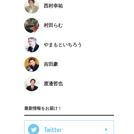
西村幸祐
村田らむ
やまもといちろう
吉田豪
渡邉哲也
最新情報をお届け！
Twitter