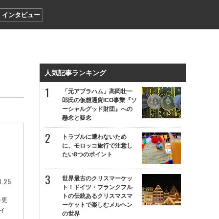
インタビュー
人気記事ランキング
「元アブラハム」高岡壮一
郎氏の仮想通貨ICO事業『ソ
ーシャルグッド財団』への
懸念と疑念
トラブルに遭わないため
」
に、モロッコ旅行で注意し
たい8つのポイント
世界最古のクリスマーケッ
8.25
ト！ドイツ・フランクフル
トの伝統あるクリスマスマ
を更
ーケットで楽しむメルヘン
イ
の世界