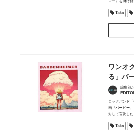
マー』を掛け合
Taka
ワンオク
る」バ
編集部
EDITO
ロックバンド「O
画『バービー』
対して言及した
Taka