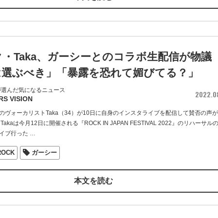
・Taka、ガーシーとのコラボ生配信が物議
は選ぶべき」「暴露を恐れて媚びてる？」
が選んだ気になるニュース
2022.0
RS VISION
OCKのヴォーカリストTaka（34）が10日に自身のインスタライブを配信して賛否の声
akaは今月12日に開催される『ROCK IN JAPAN FESTIVAL 2022』のリハーサル
イブ行った
…
ROCK
ガーシー
本文を読む