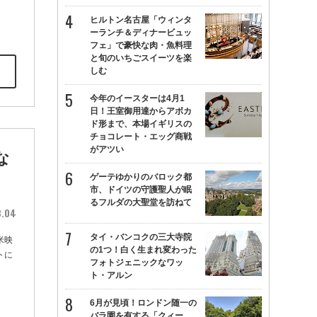
ヒルトン名古屋「ウィンタ
ーランチ＆ディナービュッ
フェ」で豪快な肉・魚料理
と旬のいちごスイーツを楽
しむ
今年のイースターは4月1
日！王室御用達からアボカ
ド形まで、本場イギリスの
チョコレート・エッグ商戦
がアツい
な
ゲーテゆかりのバロック都
市、ドイツの守護聖人が眠
るフルダの大聖堂を訪ねて
8.04
タイ・バンコクの三大寺院
米映
の1つ！白く生まれ変わった
トに
フォトジェニックなワッ
ト・アルン
6月が見頃！ロンドン随一の
バラ園を有する「クィー