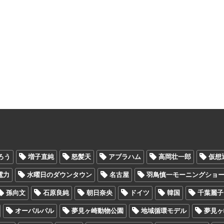
ろう
増子直純
怒髪天
アブラハム
高岡壮一郎
仮想
電力
水曜日のダウンタウン
名古屋
羽鳥慎一モーニングショ
孫向文
石原良純
朝日奈央
ドイツ
韓国
千葉麗子
オーパルパル
夢見ヶ崎動物公園
地域循環モデル
夢見ヶ