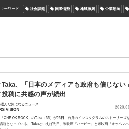
メキーワード
社会課題
国際情勢
地域振興
企業動向
Taka、「日本のメディアも政府も信じない
タ投稿に共感の声が続出
が選んだ気になるニュース
2023.0
RS VISION
「ONE OK ROCK」のTaka（35）が23日、自身のインスタグラムのストーリーズ
話題となっている。 Takaといえば先日、米映画『バービー』と米映画『オッペンハ