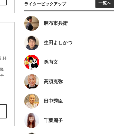
一覧へ
ライターピックアップ
麻布市兵衛
生田よしかつ
8.14
孫向文
が飛
の合
高須克弥
田中秀臣
千葉麗子