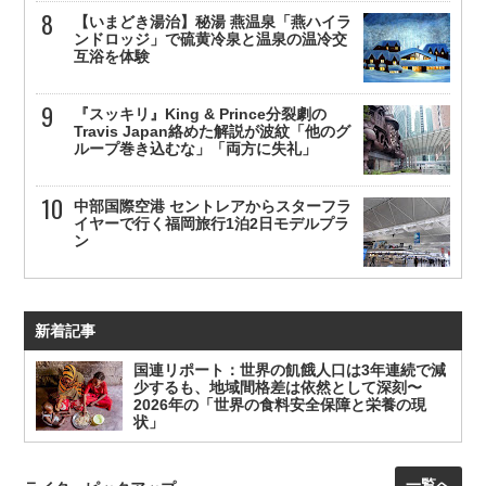
【いまどき湯治】秘湯 燕温泉「燕ハイラ
ンドロッジ」で硫黄冷泉と温泉の温冷交
互浴を体験
『スッキリ』King & Prince分裂劇の
Travis Japan絡めた解説が波紋「他のグ
ループ巻き込むな」「両方に失礼」
中部国際空港 セントレアからスターフラ
イヤーで行く福岡旅行1泊2日モデルプラ
ン
新着記事
国連リポート：世界の飢餓人口は3年連続で減
少するも、地域間格差は依然として深刻〜
2026年の「世界の食料安全保障と栄養の現
状」
一覧へ