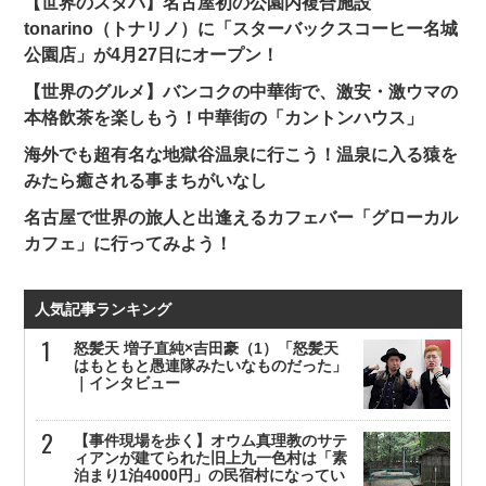
【世界のスタバ】名古屋初の公園内複合施設
tonarino（トナリノ）に「スターバックスコーヒー名城
公園店」が4月27日にオープン！
【世界のグルメ】バンコクの中華街で、激安・激ウマの
本格飲茶を楽しもう！中華街の「カントンハウス」
海外でも超有名な地獄谷温泉に行こう！温泉に入る猿を
みたら癒される事まちがいなし
名古屋で世界の旅人と出逢えるカフェバー「グローカル
カフェ」に行ってみよう！
人気記事ランキング
怒髪天 増子直純×吉田豪（1）「怒髪天
はもともと愚連隊みたいなものだった」
｜インタビュー
【事件現場を歩く】オウム真理教のサテ
ィアンが建てられた旧上九一色村は「素
泊まり1泊4000円」の民宿村になってい