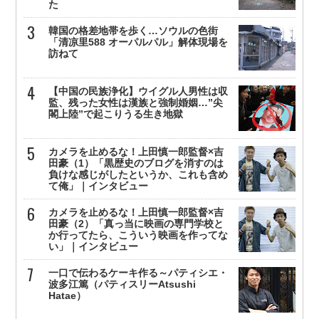
た
韓国の格差地帯を歩く…ソウルの色街
「清凉里588 オーパルパル」解体現場を
訪ねて
【中国の民族浄化】ウイグル人男性は収
監、残った女性は漢族と強制婚姻…”尖
閣上陸”で起こりうる生き地獄
カメラを止めるな！上田慎一郎監督×吉
田豪（1）「黒歴史のブログを消すのは
負けな感じがしたというか、これも含め
て俺」｜インタビュー
カメラを止めるな！上田慎一郎監督×吉
田豪（2）「真っ当に映画の専門学校と
か行ってたら、こういう映画を作ってな
い」｜インタビュー
一口で伝わるケーキ作る～パティシエ・
波多江篤（パティスリーAtsushi
Hatae）