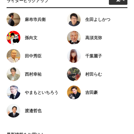
ライターピックアップ
麻布市兵衛
生田よしかつ
孫向文
高須克弥
田中秀臣
千葉麗子
西村幸祐
村田らむ
やまもといちろう
吉田豪
渡邉哲也