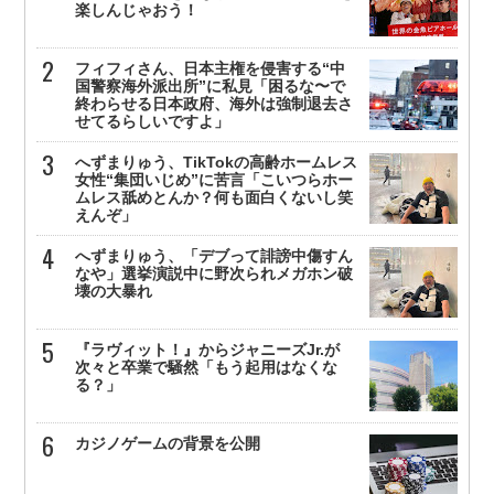
楽しんじゃおう！
フィフィさん、日本主権を侵害する“中
国警察海外派出所”に私見「困るな〜で
終わらせる日本政府、海外は強制退去さ
せてるらしいですよ」
へずまりゅう、TikTokの高齢ホームレス
女性“集団いじめ”に苦言「こいつらホー
ムレス舐めとんか？何も面白くないし笑
えんぞ」
へずまりゅう、「デブって誹謗中傷すん
なや」選挙演説中に野次られメガホン破
壊の大暴れ
『ラヴィット！』からジャニーズJr.が
次々と卒業で騒然「もう起用はなくな
る？」
カジノゲームの背景を公開