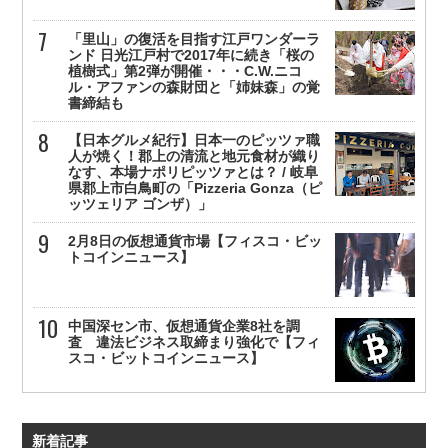
「里山」の復活を目指す江戸ワンダーラ
ンド 日光江戸村で2017年に続き「桜の
植樹式」第2弾が開催・・・C.W.ニコ
ル・アファンの森財団と「姉妹森」の覚
書締結も
【日本グルメ紀行】日本一のピッツァ職
人が焼く！郡上の清流と地元食材が織り
なす、本場ナポリピッツァとは？ / 岐阜
県郡上市白鳥町の「Pizzeria Gonza（ピ
ッツェリア ゴンザ）」
2月8日の仮想通貨市場【フィスコ・ビッ
トコインニュース】
中国深セン市、仮想通貨企業8社を調
査 違法ビジネス取締まり強化で【フィ
スコ・ビットコインニュース】
新着記事