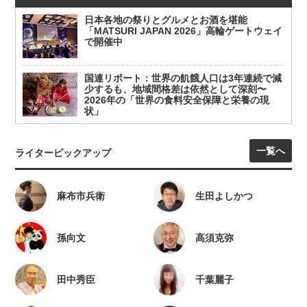
日本各地の祭りとグルメとお酒を堪能
「MATSURI JAPAN 2026」高輪ゲートウェイ
で開催中
国連リポート：世界の飢餓人口は3年連続で減
少するも、地域間格差は依然として深刻〜
2026年の「世界の食料安全保障と栄養の現
状」
一覧へ
ライターピックアップ
麻布市兵衛
生田よしかつ
孫向文
高須克弥
田中秀臣
千葉麗子