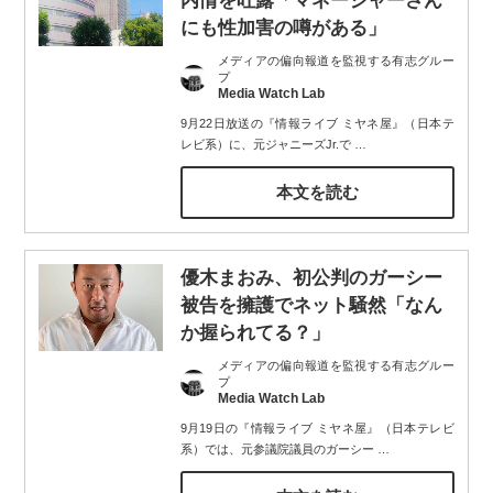
内情を吐露「マネージャーさん
にも性加害の噂がある」
メディアの偏向報道を監視する有志グルー
プ
Media Watch Lab
9月22日放送の『情報ライブ ミヤネ屋』（日本テ
レビ系）に、元ジャニーズJr.で
…
本文を読む
優木まおみ、初公判のガーシー
被告を擁護でネット騒然「なん
か握られてる？」
メディアの偏向報道を監視する有志グルー
プ
Media Watch Lab
9月19日の『情報ライブ ミヤネ屋』（日本テレビ
系）では、元参議院議員のガーシー
…