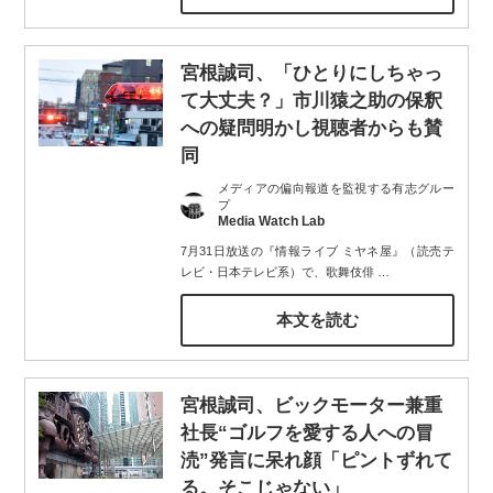
宮根誠司、「ひとりにしちゃっ
て大丈夫？」市川猿之助の保釈
への疑問明かし視聴者からも賛
同
メディアの偏向報道を監視する有志グルー
プ
Media Watch Lab
7月31日放送の『情報ライブ ミヤネ屋』（読売テ
レビ・日本テレビ系）で、歌舞伎俳
…
本文を読む
宮根誠司、ビックモーター兼重
社長“ゴルフを愛する人への冒
涜”発言に呆れ顔「ピントずれて
る。そこじゃない」