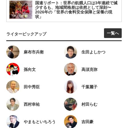
国連リポート：世界の飢餓人口は3年連続で減
少するも、地域間格差は依然として深刻〜
2026年の「世界の食料安全保障と栄養の現
状」
一覧へ
ライターピックアップ
麻布市兵衛
生田よしかつ
孫向文
高須克弥
田中秀臣
千葉麗子
西村幸祐
村田らむ
やまもといちろう
吉田豪