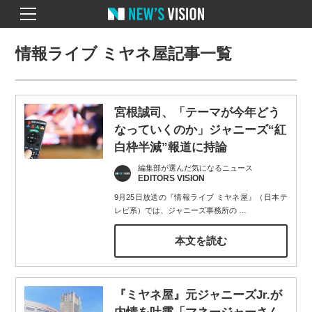
情報ライブ ミヤネ屋記事一覧
宮根誠司、「テーマが今年どう
なっていくのか」ジャニーズ“紅
白枠半減”報道に持論
編集部が選んだ気になるニュース
EDITORS VISION
9月25日放送の『情報ライブ ミヤネ屋』（日本テ
レビ系）では、ジャニーズ事務所の
…
本文を読む
『ミヤネ屋』元ジャニーズJr.が