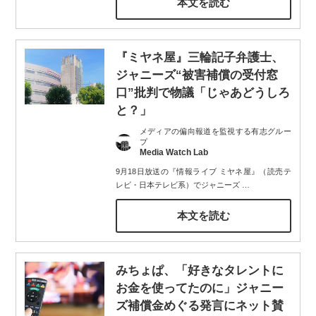
本文を読む
『ミヤネ屋』三輪記子弁護士、
ジャニーズ“被害補償の受付窓
口”批判で物議「じゃあどうしろ
と？」
メディアの偏向報道を監視する有志グルー
プ
Media Watch Lab
9月18日放送の『情報ライブ ミヤネ屋』（読売テ
レビ・日本テレビ系）でジャニーズ
…
本文を読む
みちょぱ、「好きなタレントに
お金を使ってたのに」ジャニー
ズ補償金めぐる発言にネット賛