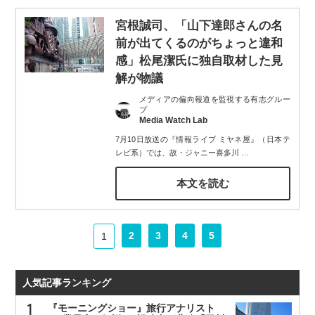
宮根誠司、「山下達郎さんの名
前が出てくるのがちょっと違和
感」松尾潔氏に独自取材した見
解が物議
メディアの偏向報道を監視する有志グルー
プ
Media Watch Lab
7月10日放送の『情報ライブ ミヤネ屋』（日本テ
レビ系）では、故・ジャニー喜多川
…
本文を読む
2
3
4
5
1
人気記事ランキング
『モーニングショー』旅行アナリスト