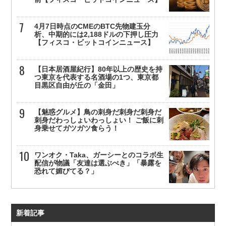
4月7日時点のCMEのBTC先物建玉分
析、中期的には2,188ドルの下押し圧力
【フィスコ・ビットコインニュース】
【日本居酒屋紀行】80年以上の歴史を持
つ東京を代表する名酒場の1つ、東京都
目黒区自由が丘の「金田」
【魅惑グルメ】鳥の刺身だ刺身だ刺身だ
刺身だわっしょいわっしょい！ ご飯に刺
身乗せてガツガツ食らう！
ワンオク・Taka、ガーシーとのコラボ生
配信が物議「友達は選ぶべき」「暴露を
恐れて媚びてる？」
新着記事