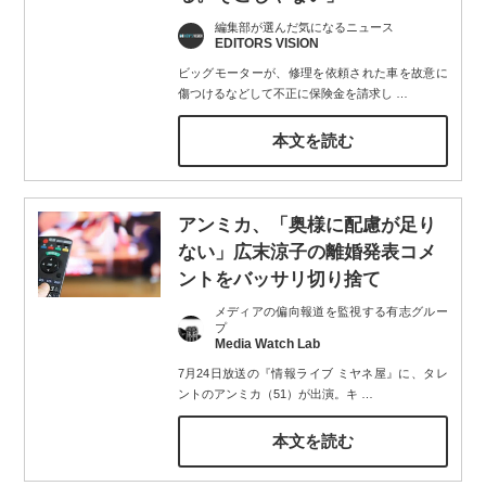
編集部が選んだ気になるニュース
EDITORS VISION
ビッグモーターが、修理を依頼された車を故意に
傷つけるなどして不正に保険金を請求し
…
本文を読む
アンミカ、「奥様に配慮が足り
ない」広末涼子の離婚発表コメ
ントをバッサリ切り捨て
メディアの偏向報道を監視する有志グルー
プ
Media Watch Lab
7月24日放送の『情報ライブ ミヤネ屋』に、タレ
ントのアンミカ（51）が出演。キ
…
本文を読む