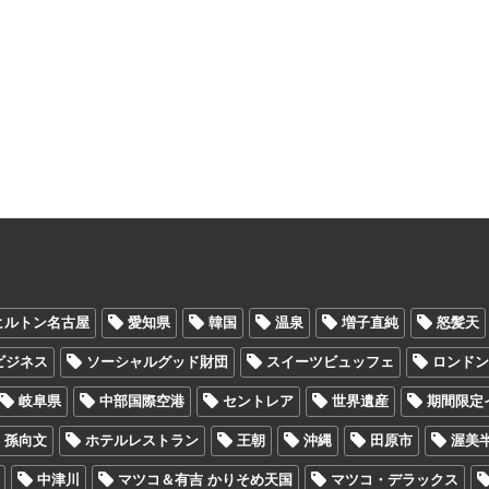
ヒルトン名古屋
愛知県
韓国
温泉
増子直純
怒髪天
Oビジネス
ソーシャルグッド財団
スイーツビュッフェ
ロンド
岐阜県
中部国際空港
セントレア
世界遺産
期間限定
孫向文
ホテルレストラン
王朝
沖縄
田原市
渥美
中津川
マツコ＆有吉 かりそめ天国
マツコ・デラックス