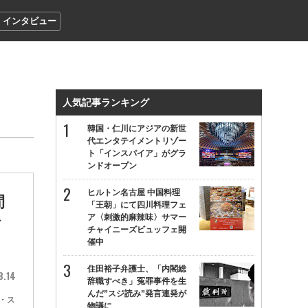
インタビュー
人気記事ランキング
韓国・仁川にアジアの新世
代エンタテイメントリゾー
ト「インスパイア」がグラ
ンドオープン
ヒルトン名古屋 中国料理
間
「王朝」にて四川料理フェ
ア〈刺激的麻辣味〉サマー
村
チャイニーズビュッフェ開
催中
住田裕子弁護士、「内閣総
8.14
辞職すべき」冤罪事件を生
んだ”スジ読み”発言連発が
・ス
物議に