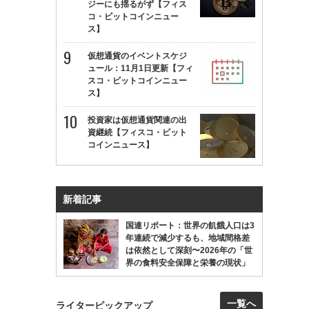
ジーにも揺るがず【フィス
コ・ビットコインニュー
ス】
仮想通貨のイベントスケジ
ュール：11月1日更新【フィ
スコ・ビットコインニュー
ス】
投資家は仮想通貨関連の出
資継続【フィスコ・ビット
コインニュース】
新着記事
国連リポート：世界の飢餓人口は3
年連続で減少するも、地域間格差
は依然として深刻〜2026年の「世
界の食料安全保障と栄養の現状」
一覧へ
ライターピックアップ