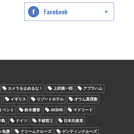
Facebook
カメラを止めるな！
上田慎一郎
アブラハム
ン
イギリス
リゾートホテル
オウム真理教
イベント
鈴木優香
AKB48
マドリード
半島
ドイツ
不破哲三
日本共産党
魚勝
ドリームクルーズ
ゲンティンクルーズ