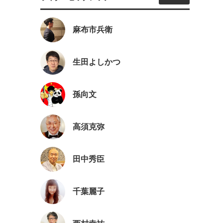
麻布市兵衛
生田よしかつ
孫向文
高須克弥
田中秀臣
千葉麗子