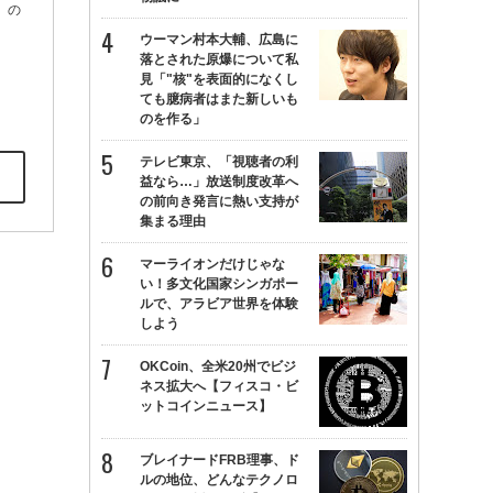
)」の
ウーマン村本大輔、広島に
落とされた原爆について私
見「"核"を表面的になくし
ても臆病者はまた新しいも
のを作る」
テレビ東京、「視聴者の利
益なら…」放送制度改革へ
の前向き発言に熱い支持が
集まる理由
マーライオンだけじゃな
い！多文化国家シンガポー
ルで、アラビア世界を体験
しよう
OKCoin、全米20州でビジ
ネス拡大へ【フィスコ・ビ
ットコインニュース】
ブレイナードFRB理事、ド
ルの地位、どんなテクノロ