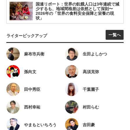
国連リポート：世界の飢餓人口は3年連続で減
少するも、地域間格差は依然として深刻〜
2026年の「世界の食料安全保障と栄養の現
状」
一覧へ
ライターピックアップ
麻布市兵衛
生田よしかつ
孫向文
高須克弥
田中秀臣
千葉麗子
西村幸祐
村田らむ
やまもといちろう
吉田豪