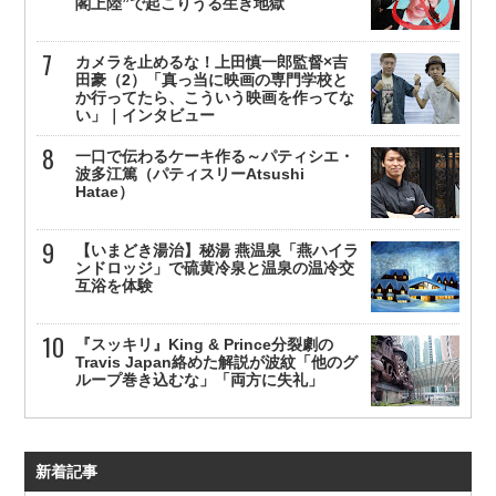
閣上陸”で起こりうる生き地獄
カメラを止めるな！上田慎一郎監督×吉
田豪（2）「真っ当に映画の専門学校と
か行ってたら、こういう映画を作ってな
い」｜インタビュー
一口で伝わるケーキ作る～パティシエ・
波多江篤（パティスリーAtsushi
Hatae）
【いまどき湯治】秘湯 燕温泉「燕ハイラ
ンドロッジ」で硫黄冷泉と温泉の温冷交
互浴を体験
『スッキリ』King & Prince分裂劇の
Travis Japan絡めた解説が波紋「他のグ
ループ巻き込むな」「両方に失礼」
新着記事