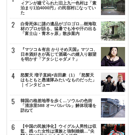
ィアンが建てられた旧上九一色村は「素
泊まり1泊4000円」の民宿村になってい
た
白骨死体に謎の遺品がゴロゴロ…樹海取
材のプロが語る、猛暑でも冷や汗の出る
「富士山・青木ヶ原」散歩案内
『マツコ＆有吉 かりそめ天国』マツコ、
日本酒好きが高じて酒蔵への婿入り願望
を明かす「アタシじゃダメ？」
怒髪天 増子直純×吉田豪（1）「怒髪天
はもともと愚連隊みたいなものだった」
｜インタビュー
韓国の格差地帯を歩く…ソウルの色街
「清凉里588 オーパルパル」解体現場を
訪ねて
【中国の民族浄化】ウイグル人男性は収
監、残った女性は漢族と強制婚姻…”尖