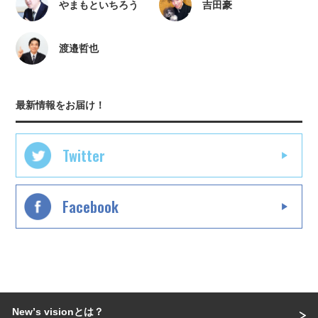
やまもといちろう
吉田豪
渡邉哲也
最新情報をお届け！
Twitter
Facebook
Newʼs visionとは？