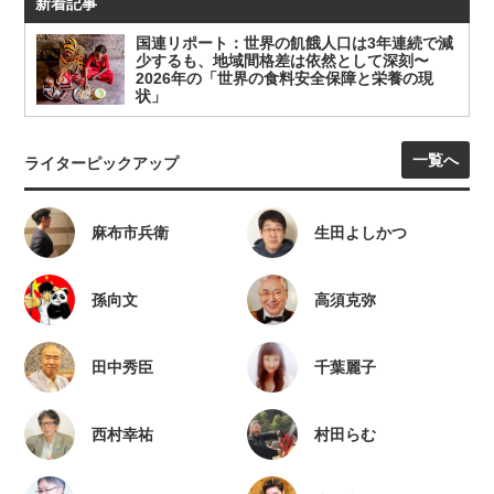
新着記事
国連リポート：世界の飢餓人口は3年連続で減
少するも、地域間格差は依然として深刻〜
2026年の「世界の食料安全保障と栄養の現
状」
一覧へ
ライターピックアップ
麻布市兵衛
生田よしかつ
孫向文
高須克弥
田中秀臣
千葉麗子
西村幸祐
村田らむ