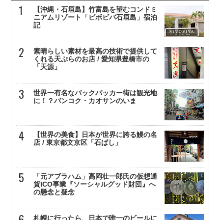
【沖縄・石垣島】竹富島を望むコンドミ
ニアムリゾート「ビボビバ石垣島」宿泊
記
素晴らしい素材を最高の技術で提供して
くれる天ぷらのお店 / 愛知県豊橋市の
「天源」
世界一有名なバックパッカー街は観光地
に！？バンコク・カオサンのいま
【世界の美食】日本が世界に誇る鰻の名
店 / 東京都文京区「石ばし」
「元アブラハム」高岡壮一郎氏の仮想通
貨ICO事業『ソーシャルグッド財団』へ
の懸念と疑念
札幌に行ったら、日本で唯一のビールに