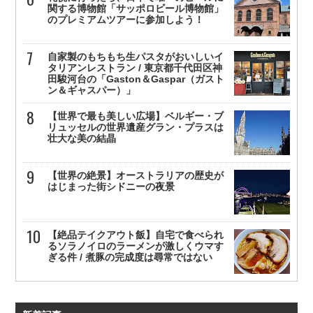
関する博物館「サッポロビール博物館」
のプレミアムツアーに参加しよう！
自家製のもちもち生パスタがおいしいイ
タリアンレストラン / 東京都千代田区神
田駿河台の「Gaston＆Gaspar（ガスト
ン＆ギャスパー）」
【世界で最も美しい広場】ベルギー・ブ
リュッセルの世界遺産グラン・プラスは
壮大な美の結晶
【世界の絶景】オーストラリアの歴史が
はじまった街シドニーの夜景
【絶品テイクアウト飯】自宅で食べられ
るソラノイロのラーメンが激しくウマす
ぎる件 / 煮豚の完成度は尋常ではない