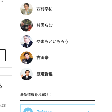
ベン
西村幸祐
村田らむ
やまもといちろう
吉田豪
渡邉哲也
る
最新情報をお届け！
5.28