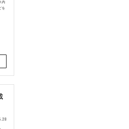
ス内
どを
載
5.28