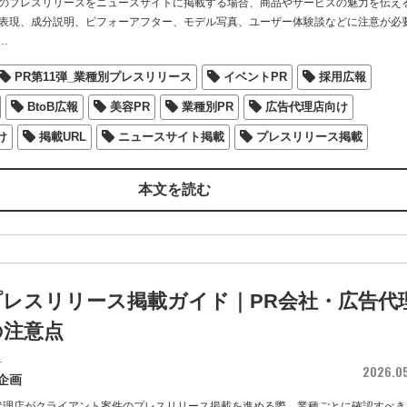
のプレスリリースをニュースサイトに掲載する場合、商品やサービスの魅力を伝え
表現、成分説明、ビフォーアフター、モデル写真、ユーザー体験談などに注意が必
…
PR第11弾_業種別プレスリリース
イベントPR
採用広報
BtoB広報
美容PR
業種別PR
広告代理店向け
け
掲載URL
ニュースサイト掲載
プレスリリース掲載
本文を読む
プレスリリース掲載ガイド｜PR会社・広告代
の注意点
者
2026.0
企画
代理店がクライアント案件のプレスリリース掲載を進める際、業種ごとに確認すべき