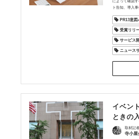
によって確認す
ト告知、導入事
PR13意
受賞リリ
サービス
ニュース
イベン
ときの
取材記
寺小屋