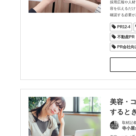
採用広報や人材
容を伝えるだけ
確認する必要が
PR12-4
不動産PR
PR会社向
美容・
すると
取材記
寺小屋