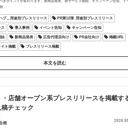
べきポイントが変わります。新商品発表、新サービス開始、キャンペーン告知、イ
例
…
図ハブ＿用途別プレスリリース
PR第12弾_用途別プレスリリース
ース
導入事例
イベント告知
キャンペーン告知
開始
新商品発表
広告代理店向け
PR会社向け
掲載URL
サイト掲載
プレスリリース掲載
本文を読む
ト・店舗オープン系プレスリリースを掲載す
入稿チェック
者
2026.0
企画