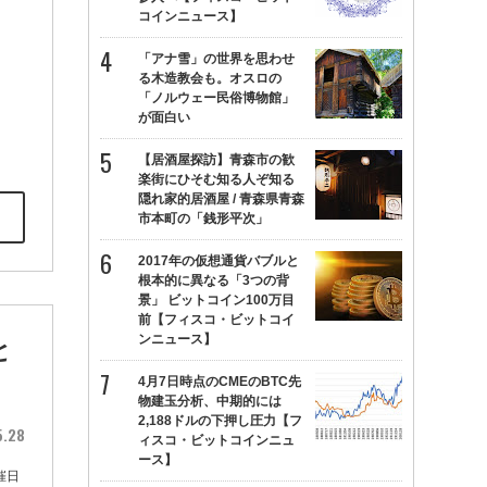
コインニュース】
「アナ雪」の世界を思わせ
る木造教会も。オスロの
「ノルウェー民俗博物館」
が面白い
【居酒屋探訪】青森市の歓
楽街にひそむ知る人ぞ知る
隠れ家的居酒屋 / 青森県青森
市本町の「銭形平次」
2017年の仮想通貨バブルと
根本的に異なる「3つの背
景」 ビットコイン100万目
前【フィスコ・ビットコイ
ンニュース】
と
4月7日時点のCMEのBTC先
物建玉分析、中期的には
2,188ドルの下押し圧力【フ
5.28
ィスコ・ビットコインニュ
ース】
催日