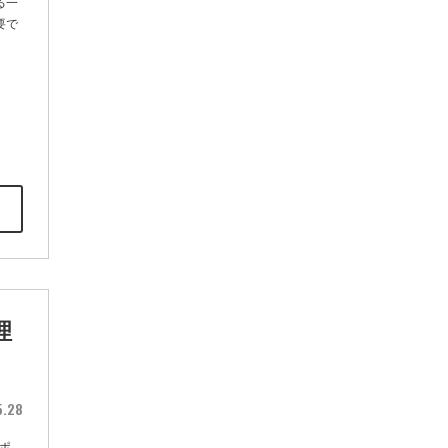
る一
要で
理
5.28
ポ