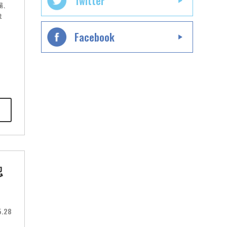
Twitter
場、
ま
Facebook
認
5.28