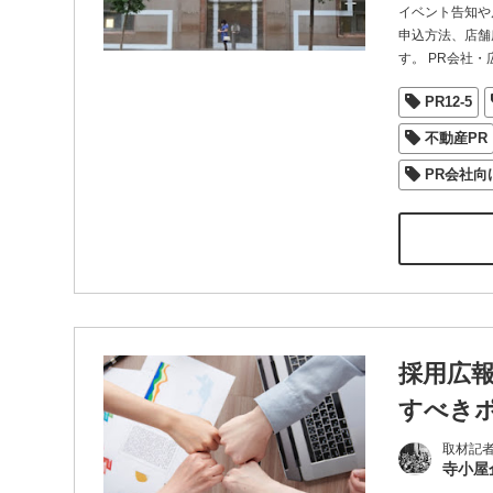
イベント告知や
申込方法、店舗
す。 PR会社・
PR12-5
不動産PR
PR会社向
採用広
すべき
取材記
寺小屋