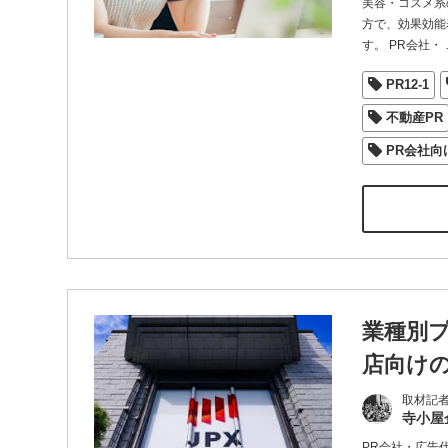
美容・コスメ系
方で、効果効能
す。 PR会社・
PR12-1
不動産PR
PR会社向
業種別
店向け
取材記
寺小屋
PR会社・広告