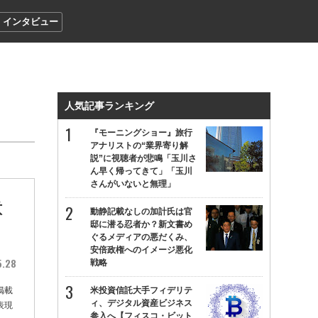
インタビュー
人気記事ランキング
『モーニングショー』旅行
アナリストの“業界寄り解
説”に視聴者が悲鳴「玉川さ
ん早く帰ってきて」「玉川
さんがいないと無理」
意
動静記載なしの加計氏は官
邸に潜る忍者か？新文書め
ぐるメディアの悪だくみ、
安倍政権へのイメージ悪化
5.28
戦略
掲載
米投資信託大手フィデリテ
ィ、デジタル資産ビジネス
表現
参入へ【フィスコ・ビット