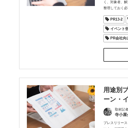
く、対象者、解
整理しておく必
PR13-2
イベント
PR会社向
用途別
ーン・
取材記
寺小屋
プレスリリース