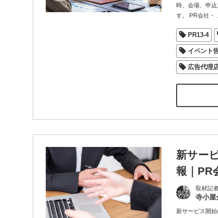
時、会場、申込
す。 PR会社・
PR13-4
イベント
広告代理
新サー
報｜PR
取材記
寺小屋
新サービス開始