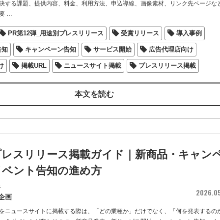
決する課題、提供内容、料金、利用方法、申込導線、画像素材、リンク先ページな
要
…
PR第12弾_用途別プレスリリース
受賞リリース
導入事例
告知
キャンペーン告知
サービス開始
広告代理店向け
け
掲載URL
ニュースサイト掲載
プレスリリース掲載
本文を読む
プレスリリース掲載ガイド｜新商品・キャン
イベント告知の進め方
者
2026.0
企画
をニュースサイトに掲載する際は、「どの業種か」だけでなく、「何を発表するの