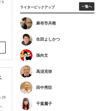
どを
一覧へ
ライターピックアップ
麻布市兵衛
生田よしかつ
孫向文
高須克弥
ペ
田中秀臣
5.28
千葉麗子
か」