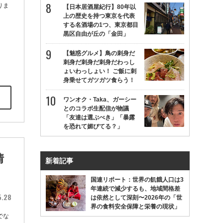
りま
【日本居酒屋紀行】80年以
上の歴史を持つ東京を代表
する名酒場の1つ、東京都目
黒区自由が丘の「金田」
【魅惑グルメ】鳥の刺身だ
刺身だ刺身だ刺身だわっし
ょいわっしょい！ ご飯に刺
身乗せてガツガツ食らう！
ワンオク・Taka、ガーシー
とのコラボ生配信が物議
「友達は選ぶべき」「暴露
を恐れて媚びてる？」
情
新着記事
国連リポート：世界の飢餓人口は3
年連続で減少するも、地域間格差
5.28
は依然として深刻〜2026年の「世
界の食料安全保障と栄養の現状」
でな