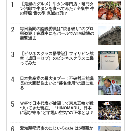
【鬼滅のグルメ】牛タン専門店・竈門タ
ン治郎で牛タンを食べてみた / 全集中 牛
の呼吸 舌の型 鬼滅の刃!?
毎日新聞の論説委員は”焼き破り”のプロ
窃盗犯！在職中にもバールでATM破壊の
衝撃過去
【ビジネスクラス搭乗記】フィリピン航
空（成田ーセブ）のビジネスクラスに乗
ってみた
日本共産党の最大タブー！不破哲三前議
長の大豪邸住まいと”芸名使用”の謎に迫
る
Ｗ杯で日本代表が健闘して東京五輪が近
づいてきた現在、「HINOMARU」日本
に忍び寄る”どす黒い空気”の正体とは？
愛知県稲沢市のにじいろcafe は5種類か