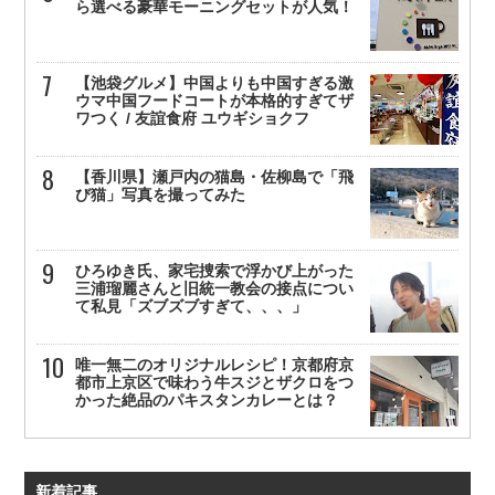
ら選べる豪華モーニングセットが人気！
【池袋グルメ】中国よりも中国すぎる激
ウマ中国フードコートが本格的すぎてザ
ワつく / 友誼食府 ユウギショクフ
【香川県】瀬戸内の猫島・佐柳島で「飛
び猫」写真を撮ってみた
ひろゆき氏、家宅捜索で浮かび上がった
三浦瑠麗さんと旧統一教会の接点につい
て私見「ズブズブすぎて、、、」
唯一無二のオリジナルレシピ！京都府京
都市上京区で味わう牛スジとザクロをつ
かった絶品のパキスタンカレーとは？
新着記事