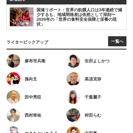
国連リポート：世界の飢餓人口は3年連続で減
少するも、地域間格差は依然として深刻〜
2026年の「世界の食料安全保障と栄養の現
状」
一覧へ
ライターピックアップ
麻布市兵衛
生田よしかつ
孫向文
高須克弥
田中秀臣
千葉麗子
西村幸祐
村田らむ