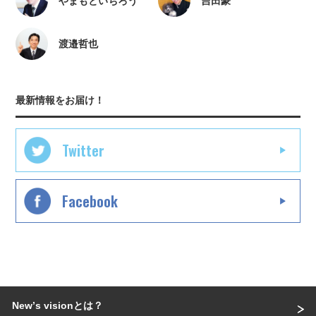
やまもといちろう
吉田豪
渡邉哲也
最新情報をお届け！
Twitter
Facebook
Newʼs visionとは？