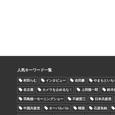
人気キーワード一覧
村田らむ
インタビュー
吉田豪
やまもといち
名古屋
カメラを止めるな！
上田慎一郎
鈴木
羽鳥慎一モーニングショー
不破哲三
日本共産党
中国共産党
オーパルパル
韓国
石原良純