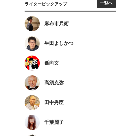
一覧へ
ライターピックアップ
麻布市兵衛
生田よしかつ
孫向文
高須克弥
田中秀臣
千葉麗子