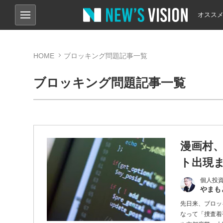
オスス
HOME
ブロッキング問題記事一覧
ブロッキング問題記事一覧
漫画村
ト出現
個人投資家
やまも
先日来、ブロッ
なって「捜査着