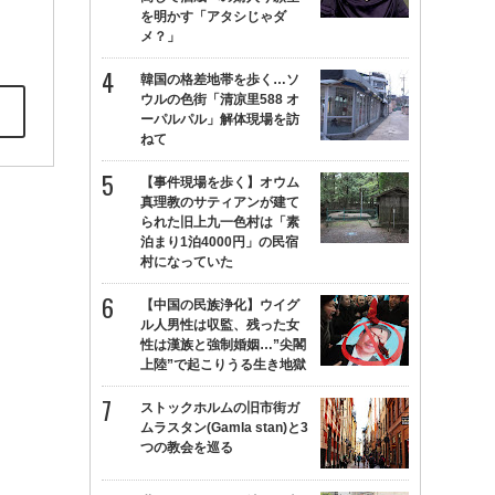
を明かす「アタシじゃダ
メ？」
韓国の格差地帯を歩く…ソ
ウルの色街「清凉里588 オ
ーパルパル」解体現場を訪
ねて
【事件現場を歩く】オウム
真理教のサティアンが建て
られた旧上九一色村は「素
泊まり1泊4000円」の民宿
村になっていた
【中国の民族浄化】ウイグ
ル人男性は収監、残った女
性は漢族と強制婚姻…”尖閣
上陸”で起こりうる生き地獄
ストックホルムの旧市街ガ
ムラスタン(Gamla stan)と3
つの教会を巡る