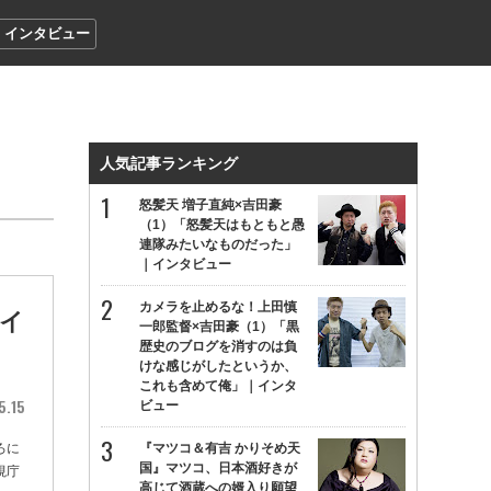
インタビュー
人気記事ランキング
怒髪天 増子直純×吉田豪
（1）「怒髪天はもともと愚
連隊みたいなものだった」
｜インタビュー
カメラを止めるな！上田慎
イ
一郎監督×吉田豪（1）「黒
歴史のブログを消すのは負
けな感じがしたというか、
これも含めて俺」｜インタ
5.15
ビュー
ろに
『マツコ＆有吉 かりそめ天
国』マツコ、日本酒好きが
視庁
高じて酒蔵への婿入り願望