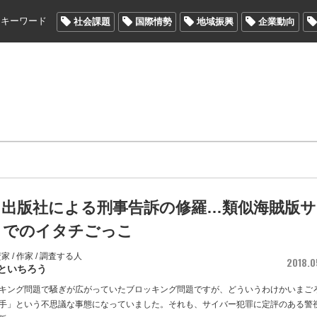
メキーワード
社会課題
国際情勢
地域振興
企業動向
、出版社による刑事告訴の修羅…類似海賊版サ
までのイタチごっこ
 / 作家 / 調査する人
2018.0
といちろう
キング問題で騒ぎが広がっていたブロッキング問題ですが、どういうわけかいまご
手」という不思議な事態になっていました。それも、サイバー犯罪に定評のある警