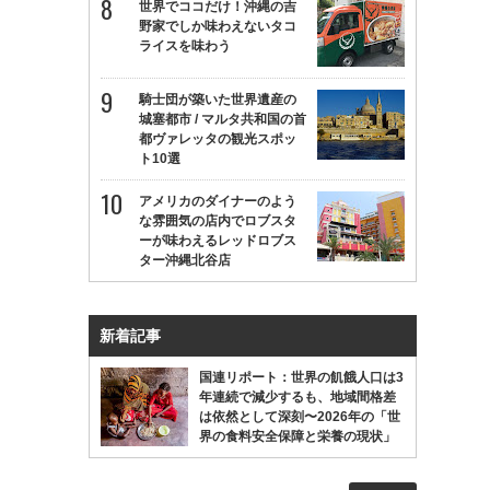
世界でココだけ！沖縄の吉
野家でしか味わえないタコ
ライスを味わう
騎士団が築いた世界遺産の
城塞都市 / マルタ共和国の首
都ヴァレッタの観光スポッ
ト10選
アメリカのダイナーのよう
な雰囲気の店内でロブスタ
ーが味わえるレッドロブス
ター沖縄北谷店
新着記事
国連リポート：世界の飢餓人口は3
年連続で減少するも、地域間格差
は依然として深刻〜2026年の「世
界の食料安全保障と栄養の現状」