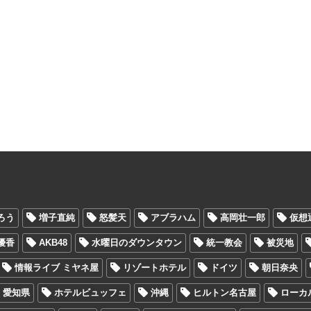
ろう
増子直純
怒髪天
アブラハム
高岡壮一郎
仮想
優香
AKB48
水曜日のダウンタウン
統一教会
被災地
情報ライブ ミヤネ屋
リゾートホテル
ドイツ
朝日奈央
愛知県
ホテルビュッフェ
沖縄
ヒルトン名古屋
ローカ