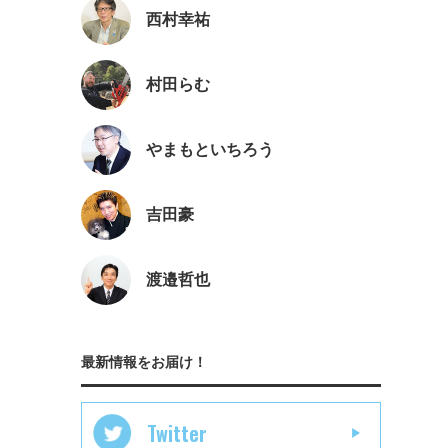
西村幸祐
村田らむ
やまもといちろう
吉田豪
渡邉哲也
最新情報をお届け！
Twitter