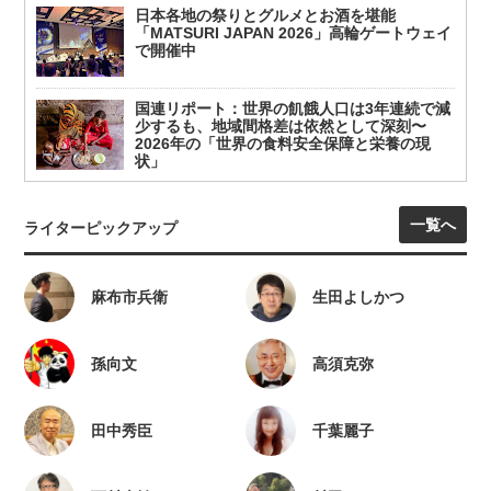
日本各地の祭りとグルメとお酒を堪能
「MATSURI JAPAN 2026」高輪ゲートウェイ
で開催中
国連リポート：世界の飢餓人口は3年連続で減
少するも、地域間格差は依然として深刻〜
2026年の「世界の食料安全保障と栄養の現
状」
一覧へ
ライターピックアップ
麻布市兵衛
生田よしかつ
孫向文
高須克弥
田中秀臣
千葉麗子