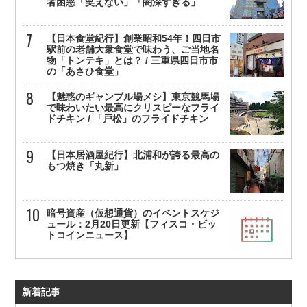
者困惑「笑えない」「闇深すぎる」
【日本食堂紀行】創業昭和54年！四日市
駅前の老舗大衆食堂で味わう、ご当地名
物「トンテキ」とは？ / 三重県四日市市
の「あさひ食堂」
【魅惑のギャンブル場メシ】東京競馬場
で味わいたい最高にクリスピーなフライ
ドチキン / 「戸松」のフライドチキン
【日本居酒屋紀行】北浦和が誇る最高の
もつ焼き「丸新」
暗号資産（仮想通貨）のイベントスケジ
ュール：2月20日更新【フィスコ・ビッ
トコインニュース】
新着記事