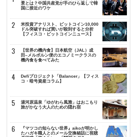
景とは？中国共産党が手のひら返しで韓
国に接近のワケ
米投資アナリスト、ビットコイン10,000
ドル突破すれば買いが殺到すると分析
【フィスコ・ビットコインニュース】
【世界の機内食】日本航空（JAL）成
田–メルボルン便のエコノミークラスの
機内食を食べてみた
Defiプロジェクト「Balancer」【フィス
コ・暗号資産コラム】
湯河原温泉「ゆがわら風雅」はおこもり
旅がかなう大人のための隠れ宿
『マツコの知らない世界』aikoが明かし
たハガキ職人とのメール交換秘話に視聴