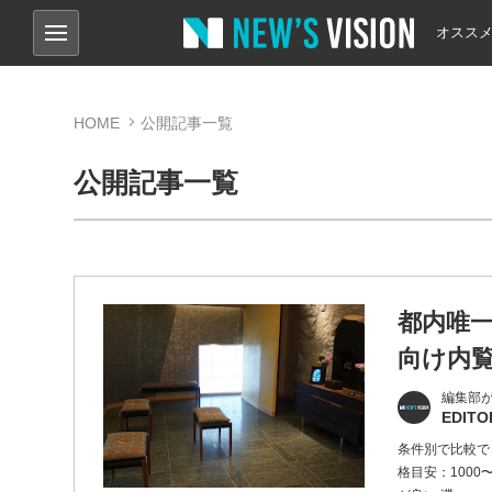
オスス
HOME
公開記事一覧
公開記事一覧
都内唯
向け内
編集部
EDITO
条件別で比較でき
格目安：1000