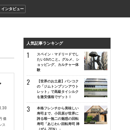
インタビュー
人気記事ランキング
スペイン・マドリードでし
たい10のこと。グルメ、シ
ョッピング、カルチャー体
験
【世界のお土産】バンコク
ア
の「ジムトンプソンアウト
レット」で高級タイシルク
を激安価格でゲット！
1.30
本格フレンチから美味しい
寿司まで、小田原が世界に
円 価
誇る唯一無二の魅惑の回転
寿司「あじわい回転寿司 禅
ンス
（ぜん ZEN）」