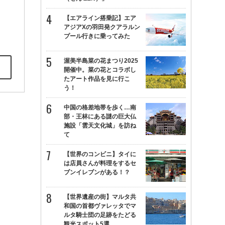
【エアライン搭乗記】エア
アジアXの羽田発クアラルン
プール行きに乗ってみた
渥美半島菜の花まつり2025
開催中。菜の花とコラボし
たアート作品を見に行こ
う！
中国の格差地帯を歩く…南
部・王林にある謎の巨大仏
施設「雲天文化城」を訪ね
て
【世界のコンビニ】タイに
は店員さんが料理をするセ
ブンイレブンがある！？
【世界遺産の街】マルタ共
和国の首都ヴァレッタでマ
ルタ騎士団の足跡をたどる
観光スポット5選