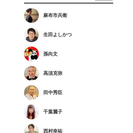
麻布市兵衛
生田よしかつ
孫向文
高須克弥
田中秀臣
千葉麗子
西村幸祐