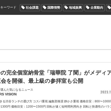
メキーワード
社会課題
国際情勢
地域振興
企業動向
一の完全個室納骨堂「瑞華院 了聞」がメディ
覧会を開催、最上級の参拝室も公開
が選んだ気になるニュース
2023.1
RS VISION
る渋谷ランチの選び方 コスパ重視 編集部推奨 静かさ重視 価格目安：800〜1000
〜1300円 価格目安：1200〜1500円 回転が速く短時間利用向き 回転と快適性のバラ