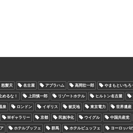
怒髪天
名古屋
アブラハム
高岡壮一郎
やまもといちろ
止めるな！
上田慎一郎
リゾートホテル
ヒルトン名古屋
温泉
ロンドン
イギリス
被災地
東京電力
世界遺産
Mギャラリー
京都
民族浄化
ウイグル
中国共産党
ア
ホテルブッフェ
群馬
ホテルビュッフェ
ヨーロッパ