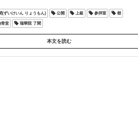
聞(ずいけいん りょうもん)
公開
上級
参拝室
都
納骨堂
瑞華院 了聞
本文を読む