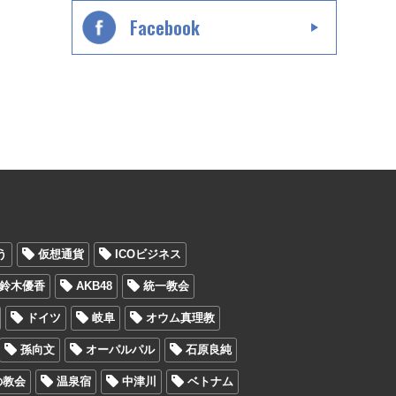
Facebook
う
仮想通貨
ICOビジネス
鈴木優香
AKB48
統一教会
ドイツ
岐阜
オウム真理教
孫向文
オーパルパル
石原良純
の教会
温泉宿
中津川
ベトナム