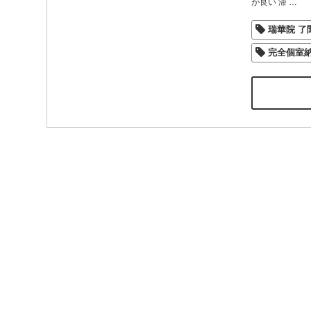
が良い 滞
…
瑞華院 了
完全個室