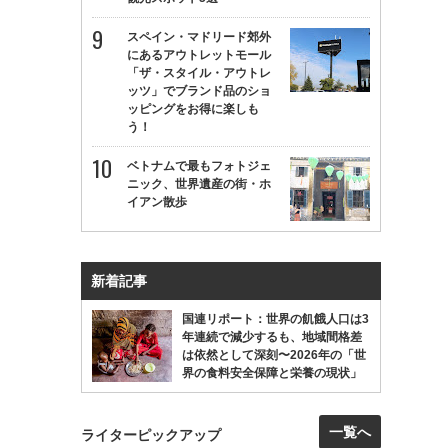
スペイン・マドリード郊外
にあるアウトレットモール
「ザ・スタイル・アウトレ
ッツ」でブランド品のショ
ッピングをお得に楽しも
う！
ベトナムで最もフォトジェ
ニック、世界遺産の街・ホ
イアン散歩
新着記事
国連リポート：世界の飢餓人口は3
年連続で減少するも、地域間格差
は依然として深刻〜2026年の「世
界の食料安全保障と栄養の現状」
一覧へ
ライターピックアップ