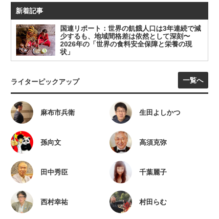
新着記事
国連リポート：世界の飢餓人口は3年連続で減
少するも、地域間格差は依然として深刻〜
2026年の「世界の食料安全保障と栄養の現
状」
一覧へ
ライターピックアップ
麻布市兵衛
生田よしかつ
孫向文
高須克弥
田中秀臣
千葉麗子
西村幸祐
村田らむ