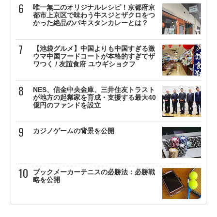
唯一無二のオリジナルレシピ！京都府京
都市上京区で味わう牛スジとザクロをつ
かった絶品のパキスタンカレーとは？
【池袋グルメ】中国よりも中国すぎる激
ウマ中国フードコートが本格的すぎてザ
ワつく / 友誼食府 ユウギショクフ
NES、信金中央金庫、三井住友トラスト
が地方の起業家を育成・支援する最大40
億円のファンドを設立
カジノゲームの背景を公開
ブックメーカーテニスの必勝法：必勝戦
略を公開