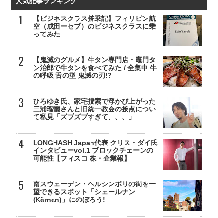
人気記事ランキング
【ビジネスクラス搭乗記】フィリピン航
空（成田ーセブ）のビジネスクラスに乗
ってみた
【鬼滅のグルメ】牛タン専門店・竈門タ
ン治郎で牛タンを食べてみた / 全集中 牛
の呼吸 舌の型 鬼滅の刃!?
ひろゆき氏、家宅捜索で浮かび上がった
三浦瑠麗さんと旧統一教会の接点につい
て私見「ズブズブすぎて、、、」
LONGHASH Japan代表 クリス・ダイ氏
インタビューvol.1 ブロックチェーンの
可能性【フィスコ 株・企業報】
南スウェーデン・ヘルシンボリの街を一
望できるスポット「シェールナン
(Kärnan)」にのぼろう!