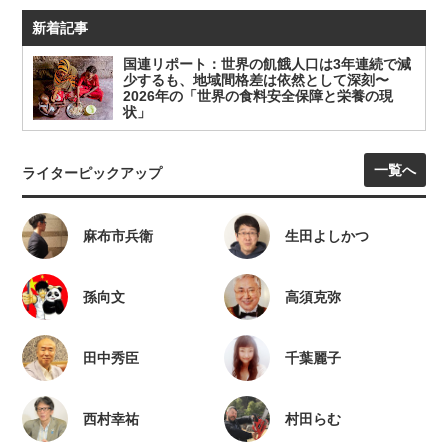
新着記事
国連リポート：世界の飢餓人口は3年連続で減
少するも、地域間格差は依然として深刻〜
2026年の「世界の食料安全保障と栄養の現
状」
一覧へ
ライターピックアップ
麻布市兵衛
生田よしかつ
孫向文
高須克弥
田中秀臣
千葉麗子
西村幸祐
村田らむ