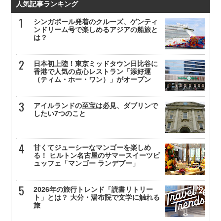
人気記事ランキング
シンガポール発着のクルーズ、ゲンティ
ンドリーム号で楽しめるアジアの船旅と
は？
日本初上陸！東京ミッドタウン日比谷に
香港で人気の点心レストラン「添好運
（ティム・ホー・ワン）」がオープン
アイルランドの至宝は必見、ダブリンで
したい7つのこと
甘くてジューシーなマンゴーを楽しめ
る！ ヒルトン名古屋のサマースイーツビ
ュッフェ「マンゴー ランデブー」
2026年の旅行トレンド「読書リトリー
ト」とは？ 大分・湯布院で文学に触れる
旅