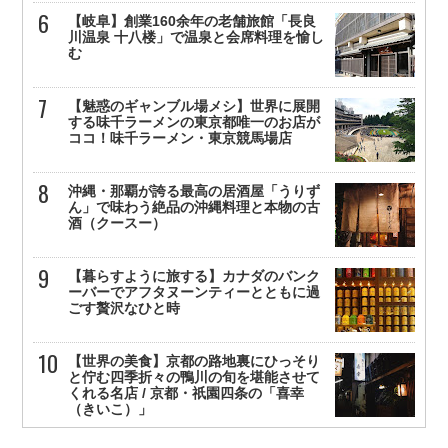
【岐阜】創業160余年の老舗旅館「長良
川温泉 十八楼」で温泉と会席料理を愉し
む
【魅惑のギャンブル場メシ】世界に展開
する味千ラーメンの東京都唯一のお店が
ココ！味千ラーメン・東京競馬場店
沖縄・那覇が誇る最高の居酒屋「うりず
ん」で味わう絶品の沖縄料理と本物の古
酒（クースー）
【暮らすように旅する】カナダのバンク
ーバーでアフタヌーンティーとともに過
ごす贅沢なひと時
【世界の美食】京都の路地裏にひっそり
と佇む四季折々の鴨川の旬を堪能させて
くれる名店 / 京都・祇園四条の「喜幸
（きいこ）」