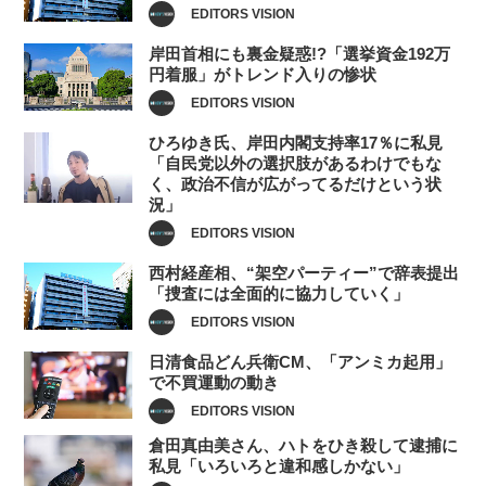
EDITORS VISION
岸田首相にも裏金疑惑!?「選挙資金192万
円着服」がトレンド入りの惨状
EDITORS VISION
ひろゆき氏、岸田内閣支持率17％に私見
「自民党以外の選択肢があるわけでもな
く、政治不信が広がってるだけという状
況」
EDITORS VISION
西村経産相、“架空パーティー”で辞表提出
「捜査には全面的に協力していく」
EDITORS VISION
日清食品どん兵衛CM、「アンミカ起用」
で不買運動の動き
EDITORS VISION
倉田真由美さん、ハトをひき殺して逮捕に
私見「いろいろと違和感しかない」