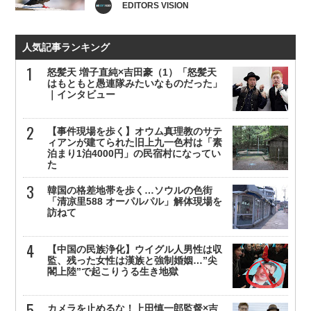
EDITORS VISION
人気記事ランキング
怒髪天 増子直純×吉田豪（1）「怒髪天
はもともと愚連隊みたいなものだった」
｜インタビュー
【事件現場を歩く】オウム真理教のサテ
ィアンが建てられた旧上九一色村は「素
泊まり1泊4000円」の民宿村になってい
た
韓国の格差地帯を歩く…ソウルの色街
「清凉里588 オーパルパル」解体現場を
訪ねて
【中国の民族浄化】ウイグル人男性は収
監、残った女性は漢族と強制婚姻…”尖
閣上陸”で起こりうる生き地獄
カメラを止めるな！上田慎一郎監督×吉