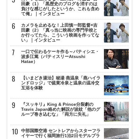
田豪（1）「黒歴史のブログを消すのは
負けな感じがしたというか、これも含め
て俺」｜インタビュー
カメラを止めるな！上田慎一郎監督×吉
田豪（2）「真っ当に映画の専門学校と
か行ってたら、こういう映画を作ってな
い」｜インタビュー
一口で伝わるケーキ作る～パティシエ・
波多江篤（パティスリーAtsushi
Hatae）
【いまどき湯治】秘湯 燕温泉「燕ハイラ
ンドロッジ」で硫黄冷泉と温泉の温冷交
互浴を体験
『スッキリ』King & Prince分裂劇の
Travis Japan絡めた解説が波紋「他のグ
ループ巻き込むな」「両方に失礼」
中部国際空港 セントレアからスターフラ
イヤーで行く福岡旅行1泊2日モデルプラ