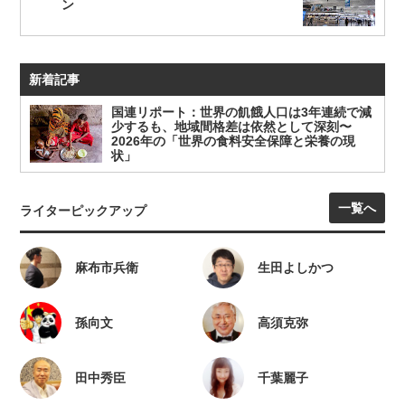
ン
新着記事
国連リポート：世界の飢餓人口は3年連続で減
少するも、地域間格差は依然として深刻〜
2026年の「世界の食料安全保障と栄養の現
状」
一覧へ
ライターピックアップ
麻布市兵衛
生田よしかつ
孫向文
高須克弥
田中秀臣
千葉麗子