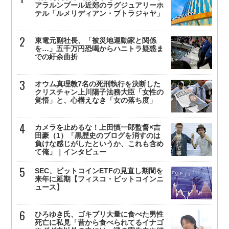
アラルンプール近郊のラグジュアリーホ
テル「ルメリディアン・プトラジャヤ」
東電元副社長、「被災地運動家と関係
を…」五千万円恐喝からハニトラ疑惑ま
での紆余曲折
オウム真理教7名の死刑執行を決断した
クリスチャン上川陽子法務大臣「女性の
覚悟」と、心構えなき「女の落ち度」
カメラを止めるな！上田慎一郎監督×吉
田豪（1）「黒歴史のブログを消すのは
負けな感じがしたというか、これも含め
て俺」｜インタビュー
SEC、ビットコインETFの見直し期間を
来年に延期【フィスコ・ビットコインニ
ュース】
ひろゆき氏、ゴキブリ大量に食べた男性
死亡に私見「昔から食べられてるイナゴ