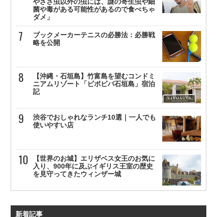
やざざ虫以外の虫には、謎の寄生虫や細
菌や毒がある可能性があるので食べちゃ
ダメ」
ブックメーカーテニスの必勝法：必勝戦
略を公開
【沖縄・石垣島】竹富島を望むコンドミ
ニアムリゾート「ビボビバ石垣島」宿泊
記
渋谷でおしゃれなランチ10選｜一人でも
使いやすい店
【世界のお城】エリザベス女王のお気に
入り、900年に及ぶイギリス王室の歴史
を見守ってきたウィンザー城
新着記事