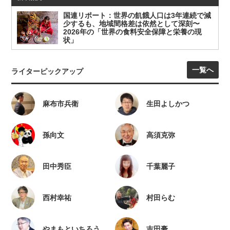
国連リポート：世界の飢餓人口は3年連続で減
少するも、地域間格差は依然として深刻〜
2026年の「世界の食料安全保障と栄養の現
状」
一覧へ
ライターピックアップ
麻布市兵衛
生田よしかつ
孫向文
高須克弥
田中秀臣
千葉麗子
西村幸祐
村田らむ
やまもといちろう
吉田豪