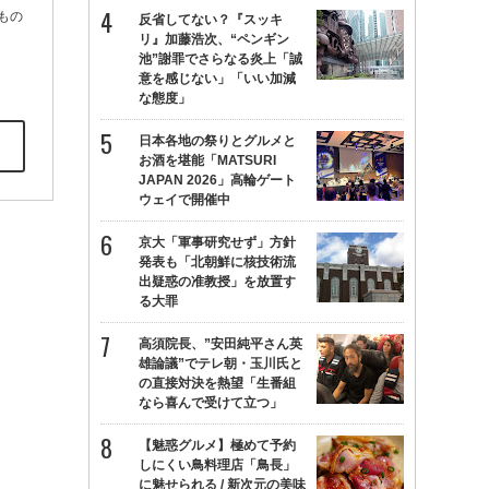
もの
反省してない？『スッキ
リ』加藤浩次、“ペンギン
池”謝罪でさらなる炎上「誠
意を感じない」「いい加減
な態度」
日本各地の祭りとグルメと
お酒を堪能「MATSURI
JAPAN 2026」高輪ゲート
ウェイで開催中
京大「軍事研究せず」方針
発表も「北朝鮮に核技術流
出疑惑の准教授」を放置す
る大罪
高須院長、”安田純平さん英
雄論議”でテレ朝・玉川氏と
の直接対決を熱望「生番組
なら喜んで受けて立つ」
【魅惑グルメ】極めて予約
しにくい鳥料理店「鳥長」
に魅せられる / 新次元の美味