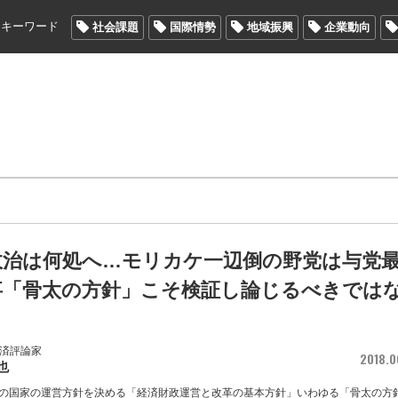
メキーワード
社会課題
国際情勢
地域振興
企業動向
政治は何処へ…モリカケ一辺倒の野党は与党
事「骨太の方針」こそ検証し論じるべきでは
 経済評論家
2018.0
也
の国家の運営方針を決める「経済財政運営と改革の基本方針」いわゆる「骨太の方