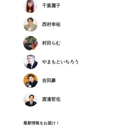
千葉麗子
西村幸祐
村田らむ
やまもといちろう
吉田豪
渡邉哲也
最新情報をお届け！