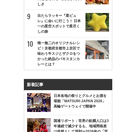
しさ
出たらラッキー『星ピュ
レ』に会いに行こう！ 日本
一の星空スポットで星尽く
しの旅
唯一無二のオリジナルレシ
ピ！京都府京都市上京区で
味わう牛スジとザクロをつ
かった絶品のパキスタンカ
レーとは？
新着記事
日本各地の祭りとグルメとお酒を
堪能「MATSURI JAPAN 2026」
高輪ゲートウェイで開催中
国連リポート：世界の飢餓人口は3
年連続で減少するも、地域間格差
は依然として深刻〜2026年の「世