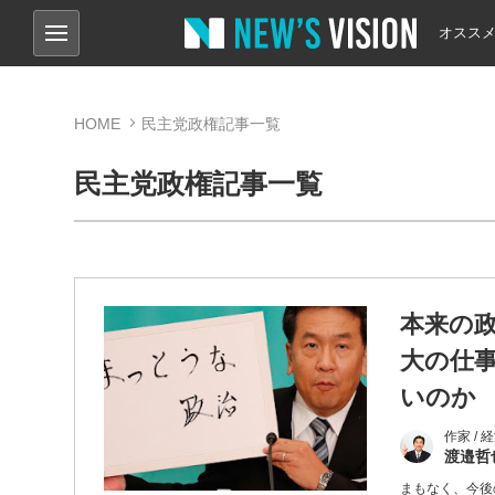
オスス
HOME
民主党政権記事一覧
民主党政権記事一覧
本来の
大の仕
いのか
作家 /
渡邉哲
まもなく、今後