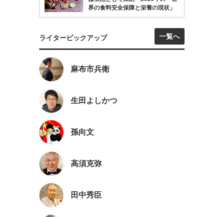
界の食料安全保障と栄養の現状」
一覧へ
ライターピックアップ
麻布市兵衛
生田よしかつ
孫向文
高須克弥
田中秀臣