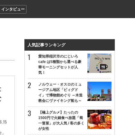
インタビュー
人気記事ランキング
愛知県稲沢市のにじいろ
cafe は5種類から選べる豪
華モーニングセットが人
気！
ノルウェー・オスロのミュ
最
ージアム地区「ビィグド
イ」で博物館めぐり ～木造
な
教会にヴァイキング船も～
【極上グルメ】たったの
1500円で火鍋食べ放題「蜀
6.15
一冒菜」が大人気 / 客の多く
が女性
針」