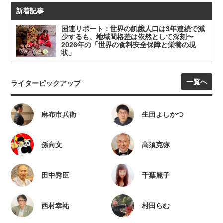
新着記事
国連リポート：世界の飢餓人口は3年連続で減
少するも、地域間格差は依然として深刻〜
2026年の「世界の食料安全保障と栄養の現
状」
一覧へ
ライターピックアップ
麻布市兵衛
生田よしかつ
孫向文
高須克弥
田中秀臣
千葉麗子
西村幸祐
村田らむ