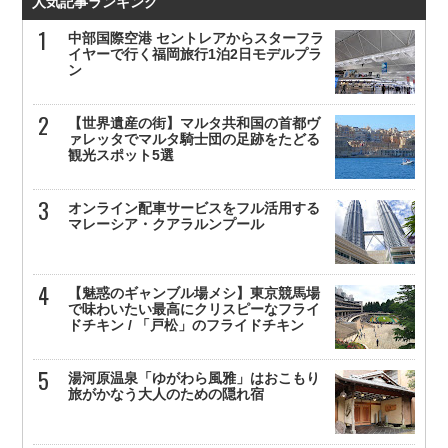
人気記事ランキング
中部国際空港 セントレアからスターフラ
イヤーで行く福岡旅行1泊2日モデルプラ
ン
【世界遺産の街】マルタ共和国の首都ヴ
ァレッタでマルタ騎士団の足跡をたどる
観光スポット5選
オンライン配車サービスをフル活用する
マレーシア・クアラルンプール
【魅惑のギャンブル場メシ】東京競馬場
で味わいたい最高にクリスピーなフライ
ドチキン / 「戸松」のフライドチキン
湯河原温泉「ゆがわら風雅」はおこもり
旅がかなう大人のための隠れ宿