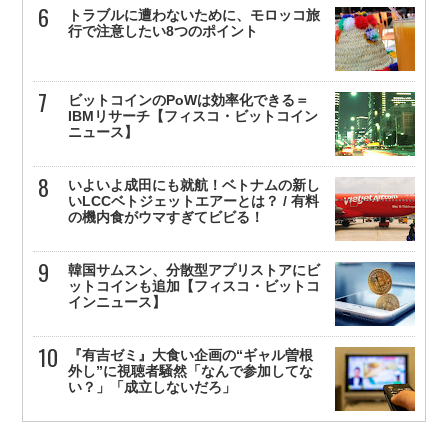
トラブルに遭わないために、モロッコ旅
行で注意したい8つのポイント
ビットコインのPoWは効率化できる＝
IBMリサーチ【フィスコ・ビットコイン
ニュース】
いよいよ成田にも就航！ベトナムの新し
いLCCベトジェットエアーとは？ / 有料
の機内食がウマすぎてビビる！
韓国サムスン、分散型アプリストアにビ
ットコインも追加【フィスコ・ビットコ
インニュース】
『有吉ゼミ』大食い企画の“ギャル曽根
外し”に視聴者騒然「なんで参加してな
い？」「成立しないだろ」