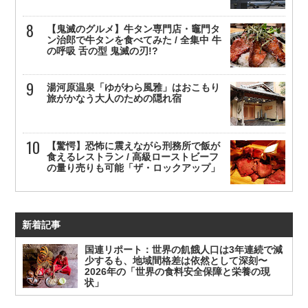
【鬼滅のグルメ】牛タン専門店・竈門タ
ン治郎で牛タンを食べてみた / 全集中 牛
の呼吸 舌の型 鬼滅の刃!?
湯河原温泉「ゆがわら風雅」はおこもり
旅がかなう大人のための隠れ宿
【驚愕】恐怖に震えながら刑務所で飯が
食えるレストラン / 高級ローストビーフ
の量り売りも可能「ザ・ロックアップ」
新着記事
国連リポート：世界の飢餓人口は3年連続で減
少するも、地域間格差は依然として深刻〜
2026年の「世界の食料安全保障と栄養の現
状」