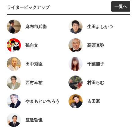
一覧へ
ライターピックアップ
麻布市兵衛
生田よしかつ
孫向文
高須克弥
田中秀臣
千葉麗子
西村幸祐
村田らむ
やまもといちろう
吉田豪
渡邉哲也