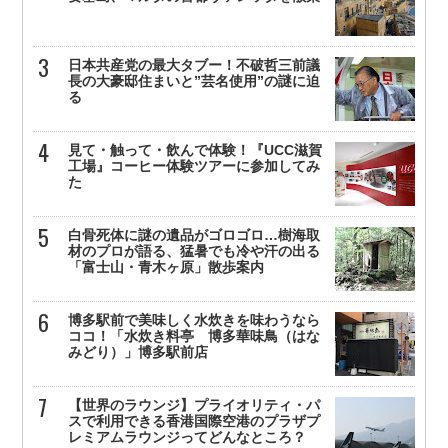
日本共産党の最大タブー！不破哲三前議
長の大豪邸住まいと”芸名使用”の謎に迫
る
見て・触って・飲んで体験！『UCC滋賀
工場』コーヒー体験ツアーに参加してみ
た
白骨死体に謎の遺品がゴロゴロ…樹海取
材のプロが語る、猛暑でも冷や汗の出る
「富士山・青木ヶ原」散歩案内
博多駅前で美味しく水炊きを味わうなら
ココ！「水炊き料亭 博多華味鳥（はな
みどり）」博多駅前店
【世界のラウンジ】プライオリティ・パ
スで利用できる香港国際空港のプラザプ
レミアムラウンジってどんなところ？