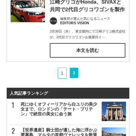
江崎グリコがHonda、SIVAXと
共同で2代目グリコワゴンを製作
編集部が選んだ気になるニュース
EDITORS VISION
3月30日（木）、東京都内にて江崎グリコ株式会社
が、2代目グリコワゴンお披露目イ
…
本文を読む
2
1
人気記事ランキング
死にゆくオフィーリアから白ユリの美少
女まで、ロンドンの「テート・ブリテ
ン」で絶世の美女に会う旅
【世界遺産】騎士団が遺した海に浮かぶ
要塞島、マルタの首都ヴァレッタを散策