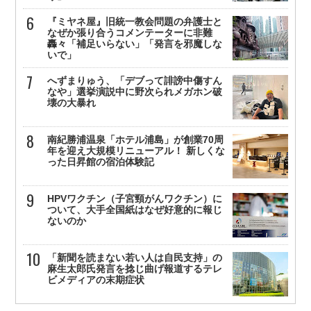
『ミヤネ屋』旧統一教会問題の弁護士と
なぜか張り合うコメンテーターに非難
轟々「補足いらない」「発言を邪魔しな
いで」
へずまりゅう、「デブって誹謗中傷すん
なや」選挙演説中に野次られメガホン破
壊の大暴れ
南紀勝浦温泉「ホテル浦島」が創業70周
年を迎え大規模リニューアル！ 新しくな
った日昇館の宿泊体験記
HPVワクチン（子宮頸がんワクチン）に
ついて、大手全国紙はなぜ好意的に報じ
ないのか
「新聞を読まない若い人は自民支持」の
麻生太郎氏発言を捻じ曲げ報道するテレ
ビメディアの末期症状