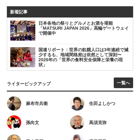
新着記事
日本各地の祭りとグルメとお酒を堪能
「MATSURI JAPAN 2026」高輪ゲートウェイ
で開催中
国連リポート：世界の飢餓人口は3年連続で減
少するも、地域間格差は依然として深刻〜
2026年の「世界の食料安全保障と栄養の現
状」
一覧へ
ライターピックアップ
麻布市兵衛
生田よしかつ
孫向文
高須克弥