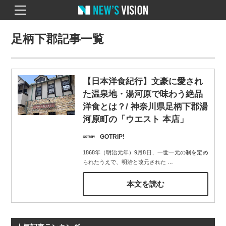
足柄下郡記事一覧
【日本洋食紀行】文豪に愛され
た温泉地・湯河原で味わう絶品
洋食とは？/ 神奈川県足柄下郡湯
河原町の「ウエスト 本店」
GOTRIP!
1868年（明治元年）9月8日、一世一元の制を定め
られたうえで、明治と改元された
…
本文を読む