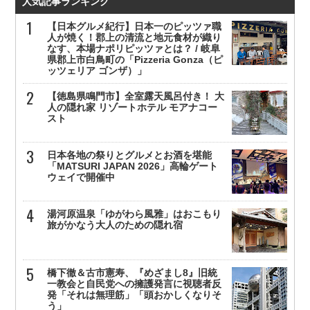
人気記事ランキング
【日本グルメ紀行】日本一のピッツァ職
人が焼く！郡上の清流と地元食材が織り
なす、本場ナポリピッツァとは？ / 岐阜
県郡上市白鳥町の「Pizzeria Gonza（ピ
ッツェリア ゴンザ）」
【徳島県鳴門市】全室露天風呂付き！ 大
人の隠れ家 リゾートホテル モアナコー
スト
日本各地の祭りとグルメとお酒を堪能
「MATSURI JAPAN 2026」高輪ゲート
ウェイで開催中
湯河原温泉「ゆがわら風雅」はおこもり
旅がかなう大人のための隠れ宿
橋下徹＆古市憲寿、『めざまし8』旧統
一教会と自民党への擁護発言に視聴者反
発「それは無理筋」「頭おかしくなりそ
う」