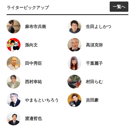
一覧へ
ライターピックアップ
麻布市兵衛
生田よしかつ
孫向文
高須克弥
田中秀臣
千葉麗子
西村幸祐
村田らむ
やまもといちろう
吉田豪
渡邉哲也