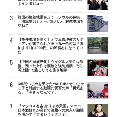
｜インタビュー
韓国の格差地帯を歩く…ソウルの色街
「清凉里588 オーパルパル」解体現場を
訪ねて
【事件現場を歩く】オウム真理教のサテ
ィアンが建てられた旧上九一色村は「素
泊まり1泊4000円」の民宿村になってい
た
【中国の民族浄化】ウイグル人男性は収
監、残った女性は漢族と強制婚姻…”尖
閣上陸”で起こりうる生き地獄
3年間いじめを受けたYouTuberがいじめ
っ子と対談する動画に賛否の声「勇気あ
る」「今さらなんで？」
『マツコ＆有吉 かりそめ天国』マツコ、
日本酒好きが高じて酒蔵への婿入り願望
を明かす「アタシじゃダメ？」