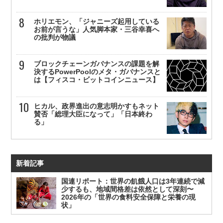
ホリエモン、「ジャニーズ起用している
お前が言うな」人気脚本家・三谷幸喜へ
の批判が物議
ブロックチェーンガバナンスの課題を解
決するPowerPoolのメタ・ガバナンスと
は【フィスコ・ビットコインニュース】
ヒカル、政界進出の意志明かすもネット
賛否「総理大臣になって」「日本終わ
る」
新着記事
国連リポート：世界の飢餓人口は3年連続で減
少するも、地域間格差は依然として深刻〜
2026年の「世界の食料安全保障と栄養の現
状」