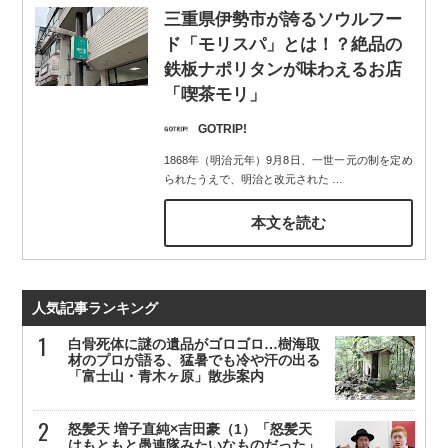
三重県伊勢市が誇るソウルフー
ド「モリスパ」とは！？絶品の
鉄板ナポリタンが味わえるお店
「喫茶モリ」
GOTRIP!
1868年（明治元年）9月8日、一世一元の制を定め
られたうえで、明治と改元された
…
本文を読む
人気記事ランキング
白骨死体に謎の遺品がゴロゴロ…樹海取
材のプロが語る、猛暑でも冷や汗の出る
「富士山・青木ヶ原」散歩案内
怒髪天 増子直純×吉田豪（1）「怒髪天
はもともと愚連隊みたいなものだった」