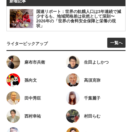
新着記事
国連リポート：世界の飢餓人口は3年連続で減
少するも、地域間格差は依然として深刻〜
2026年の「世界の食料安全保障と栄養の現
状」
一覧へ
ライターピックアップ
麻布市兵衛
生田よしかつ
孫向文
高須克弥
田中秀臣
千葉麗子
西村幸祐
村田らむ