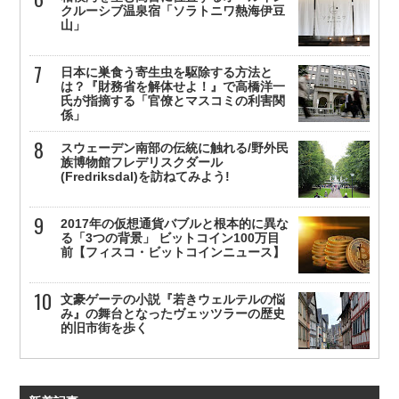
クルーシブ温泉宿「ソラトニワ熱海伊豆
山」
日本に巣食う寄生虫を駆除する方法と
は？『財務省を解体せよ！』で高橋洋一
氏が指摘する「官僚とマスコミの利害関
係」
スウェーデン南部の伝統に触れる/野外民
族博物館フレデリスクダール
(Fredriksdal)を訪ねてみよう!
2017年の仮想通貨バブルと根本的に異な
る「3つの背景」 ビットコイン100万目
前【フィスコ・ビットコインニュース】
文豪ゲーテの小説『若きウェルテルの悩
み』の舞台となったヴェッツラーの歴史
的旧市街を歩く