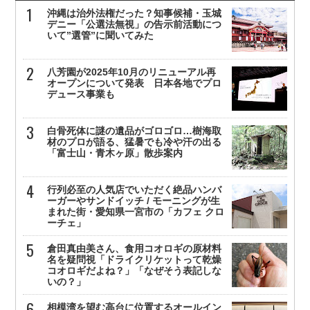
沖縄は治外法権だった？知事候補・玉城
デニー「公選法無視」の告示前活動につ
いて”選管”に聞いてみた
八芳園が2025年10月のリニューアル再
オープンについて発表 日本各地でプロ
デュース事業も
白骨死体に謎の遺品がゴロゴロ…樹海取
材のプロが語る、猛暑でも冷や汗の出る
「富士山・青木ヶ原」散歩案内
行列必至の人気店でいただく絶品ハンバ
ーガーやサンドイッチ / モーニングが生
まれた街・愛知県一宮市の「カフェ クロ
ーチェ」
倉田真由美さん、食用コオロギの原材料
名を疑問視「ドライクリケットって乾燥
コオロギだよね？」「なぜそう表記しな
いの？」
相模湾を望む高台に位置するオールイン