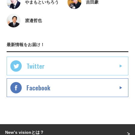
やまもといちろう
吉田豪
渡邉哲也
最新情報をお届け！
Twitter
Facebook
Newʼs visionとは？