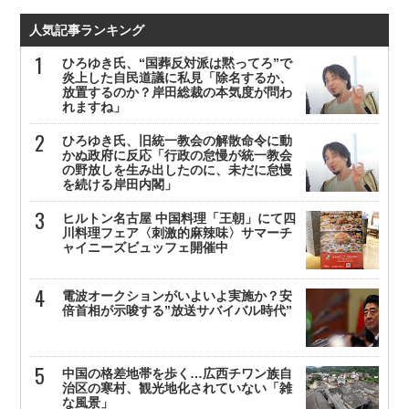
人気記事ランキング
ひろゆき氏、“国葬反対派は黙ってろ”で
炎上した自民道議に私見「除名するか、
放置するのか？岸田総裁の本気度が問わ
れますね」
ひろゆき氏、旧統一教会の解散命令に動
かぬ政府に反応「行政の怠慢が統一教会
の野放しを生み出したのに、未だに怠慢
を続ける岸田内閣」
ヒルトン名古屋 中国料理「王朝」にて四
川料理フェア〈刺激的麻辣味〉サマーチ
ャイニーズビュッフェ開催中
電波オークションがいよいよ実施か？安
倍首相が示唆する”放送サバイバル時代”
中国の格差地帯を歩く…広西チワン族自
治区の寒村、観光地化されていない「雑
な風景」