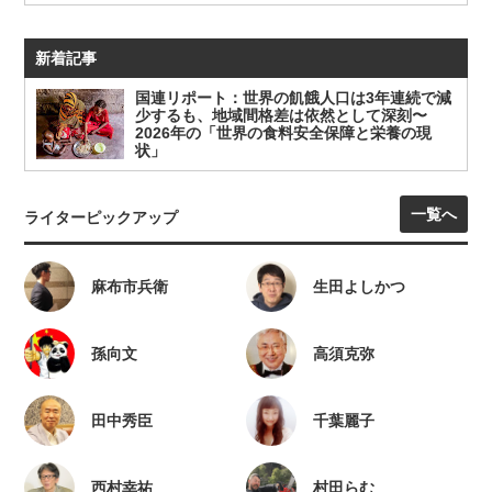
新着記事
国連リポート：世界の飢餓人口は3年連続で減
少するも、地域間格差は依然として深刻〜
2026年の「世界の食料安全保障と栄養の現
状」
一覧へ
ライターピックアップ
麻布市兵衛
生田よしかつ
孫向文
高須克弥
田中秀臣
千葉麗子
西村幸祐
村田らむ