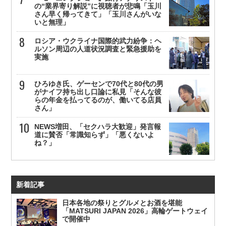
の“業界寄り解説”に視聴者が悲鳴「玉川
さん早く帰ってきて」「玉川さんがいな
いと無理」
ロシア・ウクライナ国際的武力紛争：ヘ
ルソン周辺の人道状況調査と緊急援助を
実施
ひろゆき氏、ゲーセンで70代と80代の男
がナイフ持ち出し口論に私見「そんな彼
らの年金を払ってるのが、働いてる店員
さん」
NEWS増田、「セクハラ大歓迎」発言報
道に賛否「常識知らず」「悪くないよ
ね？」
新着記事
日本各地の祭りとグルメとお酒を堪能
「MATSURI JAPAN 2026」高輪ゲートウェイ
で開催中