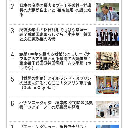
日本共産党の最大タブー！不破哲三前議
長の大豪邸住まいと”芸名使用”の謎に迫
る
防弾少年団の反日利用でもはや挙国一
致？独裁国家まっしぐら「小中華」韓国
と文在寅政権の内情
創業100年を超える老舗なのにリーズナ
ブルに天丼を味わえる最高の天婦羅屋 /
東京都千代田区神田司町「八ッ手屋（や
つでや）」
【世界の街角】アイルランド・ダブリン
の歴史を知るならここ！ダブリン市庁舎
（Dublin City Hall）
パナソニックが次亜塩素酸 空間除菌脱臭
機「ジアイーノ」の新製品を発表
『モーニングショー』旅行アナリスト