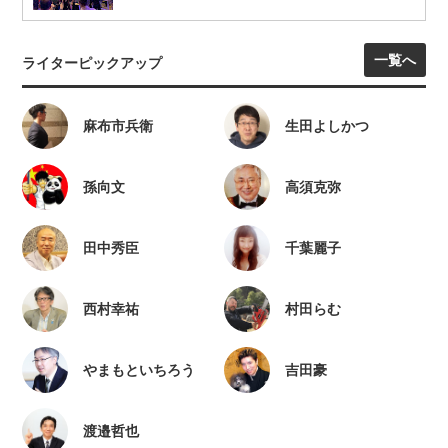
一覧へ
ライターピックアップ
麻布市兵衛
生田よしかつ
孫向文
高須克弥
田中秀臣
千葉麗子
西村幸祐
村田らむ
やまもといちろう
吉田豪
渡邉哲也