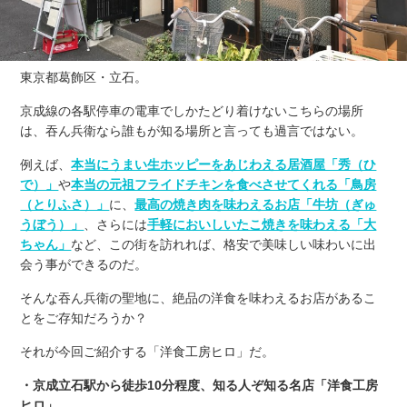
東京都葛飾区・立石。
京成線の各駅停車の電車でしかたどり着けないこちらの場所
は、吞ん兵衛なら誰もが知る場所と言っても過言ではない。
例えば、
本当にうまい生ホッピーをあじわえる居酒屋「秀（ひ
で）」
や
本当の元祖フライドチキンを食べさせてくれる「鳥房
（とりふさ）」
に、
最高の焼き肉を味わえるお店「牛坊（ぎゅ
うぼう）」
、さらには
手軽においしいたこ焼きを味わえる「大
ちゃん」
など、この街を訪れれば、格安で美味しい味わいに出
会う事ができるのだ。
そんな吞ん兵衛の聖地に、絶品の洋食を味わえるお店があるこ
とをご存知だろうか？
それが今回ご紹介する「洋食工房ヒロ」だ。
・京成立石駅から徒歩10分程度、知る人ぞ知る名店「洋食工房
ヒロ」