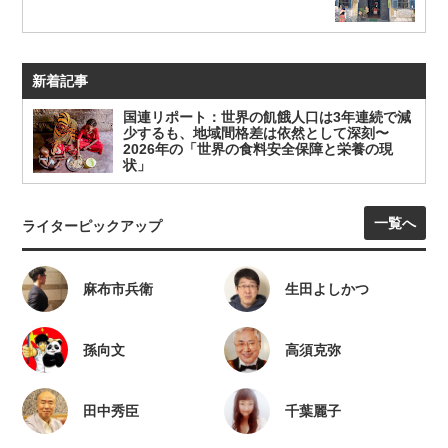
新着記事
国連リポート：世界の飢餓人口は3年連続で減
少するも、地域間格差は依然として深刻〜
2026年の「世界の食料安全保障と栄養の現
状」
一覧へ
ライターピックアップ
麻布市兵衛
生田よしかつ
孫向文
高須克弥
田中秀臣
千葉麗子