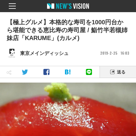
【極上グルメ】本格的な寿司を1000円台か
ら堪能できる恵比寿の寿司屋 / 鮨竹半若槻姉
妹店「KARUME」(カルメ)
2019
2
25
16
03
東京メインディッシュ
送る