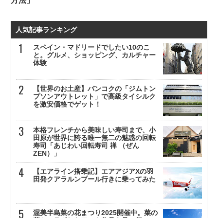
方法」
人気記事ランキング
スペイン・マドリードでしたい10のこ
と。グルメ、ショッピング、カルチャー
体験
【世界のお土産】バンコクの「ジムトン
プソンアウトレット」で高級タイシルク
を激安価格でゲット！
本格フレンチから美味しい寿司まで、小
田原が世界に誇る唯一無二の魅惑の回転
寿司「あじわい回転寿司 禅 （ぜん
ZEN）」
【エアライン搭乗記】エアアジアXの羽
田発クアラルンプール行きに乗ってみた
渥美半島菜の花まつり2025開催中。菜の