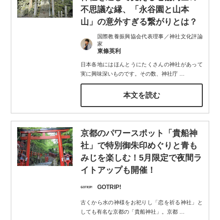
不思議な縁、「永谷園と山本
山」の意外すぎる繋がりとは？
国際教養振興協会代表理事／神社文化評論
家
東條英利
日本各地にはほんとうにたくさんの神社があって
実に興味深いものです。その数、神社庁
…
本文を読む
京都のパワースポット「貴船神
社」で特別御朱印めぐりと青も
みじを楽しむ！5月限定で夜間ラ
イトアップも開催！
GOTRIP!
古くから水の神様をお祀りし「恋を祈る神社」と
しても有名な京都の「貴船神社」。京都
…