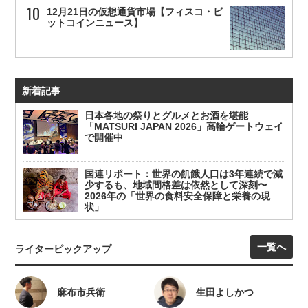
12月21日の仮想通貨市場【フィスコ・ビ
ットコインニュース】
新着記事
日本各地の祭りとグルメとお酒を堪能
「MATSURI JAPAN 2026」高輪ゲートウェイ
で開催中
国連リポート：世界の飢餓人口は3年連続で減
少するも、地域間格差は依然として深刻〜
2026年の「世界の食料安全保障と栄養の現
状」
一覧へ
ライターピックアップ
麻布市兵衛
生田よしかつ