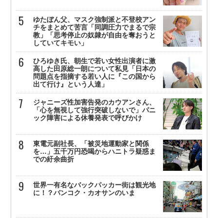
ゆたぼん父、マスク強制派と不登校アン
チをまとめて苦言「同調圧力でまるで宗
教」「思考停止の奴隷が自由を奪おうと
していてキモい」
ひろゆき氏、朝生で若い女性出演者に激
高した田原総一朗について私見「日本の
問題点を指摘する若い人に『この国から
出て行け』という人達」
ジャニーズ性加害告発のカウアンさん、
「心を無視して強行突破しないで」パニ
ック障害による休養発表で呼びかけ
東電元副社長、「被災地運動家と関係
を…」五千万円恐喝からハニトラ疑惑ま
での紆余曲折
世界一有名なバックパッカー街は観光地
に！？バンコク・カオサンのいま