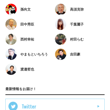
孫向文
高須克弥
田中秀臣
千葉麗子
西村幸祐
村田らむ
やまもといちろう
吉田豪
渡邉哲也
最新情報をお届け！
Twitter