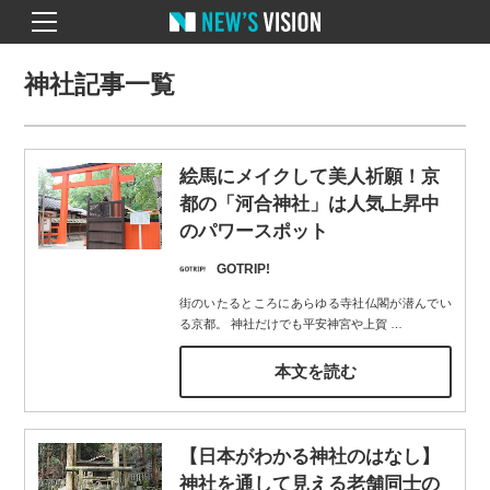
神社記事一覧
絵馬にメイクして美人祈願！京
都の「河合神社」は人気上昇中
のパワースポット
GOTRIP!
街のいたるところにあらゆる寺社仏閣が潜んでい
る京都。 神社だけでも平安神宮や上賀
…
本文を読む
【日本がわかる神社のはなし】
神社を通して見える老舗同士の