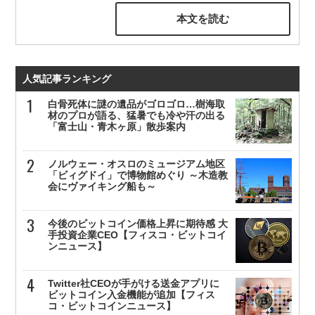
本文を読む
人気記事ランキング
白骨死体に謎の遺品がゴロゴロ…樹海取
材のプロが語る、猛暑でも冷や汗の出る
「富士山・青木ヶ原」散歩案内
ノルウェー・オスロのミュージアム地区
「ビィグドイ」で博物館めぐり ～木造教
会にヴァイキング船も～
今後のビットコイン価格上昇に期待感 大
手投資企業CEO【フィスコ・ビットコイ
ンニュース】
Twitter社CEOが手がける送金アプリに
ビットコイン入金機能が追加【フィス
コ・ビットコインニュース】