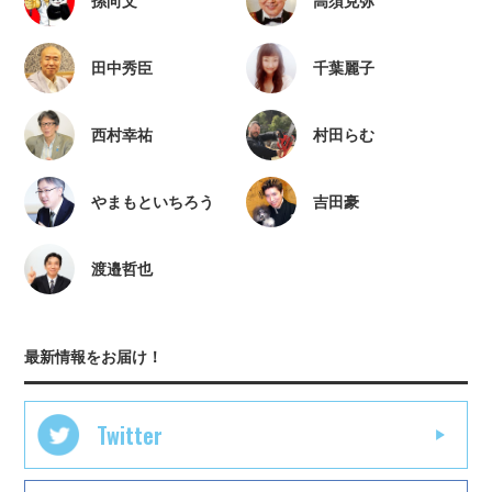
孫向文
高須克弥
田中秀臣
千葉麗子
西村幸祐
村田らむ
やまもといちろう
吉田豪
渡邉哲也
最新情報をお届け！
Twitter