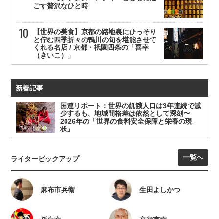
ごす贅沢なひと時
【世界の美食】京都の路地裏にひっそり
と佇む四季折々の鴨川の旬を堪能させて
くれる名店 / 京都・祇園四条の「喜幸
（きいこ）」
新着記事
国連リポート：世界の飢餓人口は3年連続で減
少するも、地域間格差は依然として深刻〜
2026年の「世界の食料安全保障と栄養の現
状」
一覧へ
ライターピックアップ
麻布市兵衛
生田よしかつ