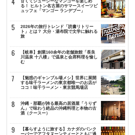
甘くてジューシーなマンゴーを楽しめ
る！ ヒルトン名古屋のサマースイーツビ
ュッフェ「マンゴー ランデブー」
2026年の旅行トレンド「読書リトリー
ト」とは？ 大分・湯布院で文学に触れる
旅
【岐阜】創業160余年の老舗旅館「長良
川温泉 十八楼」で温泉と会席料理を愉し
む
【魅惑のギャンブル場メシ】世界に展開
する味千ラーメンの東京都唯一のお店が
ココ！味千ラーメン・東京競馬場店
沖縄・那覇が誇る最高の居酒屋「うりず
ん」で味わう絶品の沖縄料理と本物の古
酒（クースー）
【暮らすように旅する】カナダのバンク
ーバーでアフタヌーンティーとともに過