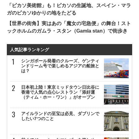
「ピカソ美術館」も！ピカソの生誕地、スペイン・マラ
ガのピカソゆかりの地をたどる
【世界の街角】実はあの「魔女の宅急便」の舞台！スト
ックホルムのガムラ・スタン（Gamla stan）で街歩き
人気記事ランキング
シンガポール発着のクルーズ、ゲンティ
ンドリーム号で楽しめるアジアの船旅と
は？
日本初上陸！東京ミッドタウン日比谷に
香港で人気の点心レストラン「添好運
（ティム・ホー・ワン）」がオープン
アイルランドの至宝は必見、ダブリンで
したい7つのこと