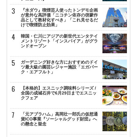
『水ダウ』喫煙芸人使ったトンデモ企画
が意外な高評価「ニコチン依存の啓蒙作
品として教材化すべき」「これ見せるだ
けで喫煙防止効果」
韓国・仁川にアジアの新世代エンタテイ
メントリゾート「インスパイア」がグラ
ンドオープン
ガーデニング好きな方におすすめのドイ
ツ最大級の園芸レジャー施設「エガパー
ク・エアフルト」
【本格的】エスニック調味料シリーズ /
全国の成城石井で6月29日までエスニッ
クフェア
「元アブラハム」高岡壮一郎氏の仮想通
貨ICO事業『ソーシャルグッド財団』へ
の懸念と疑念