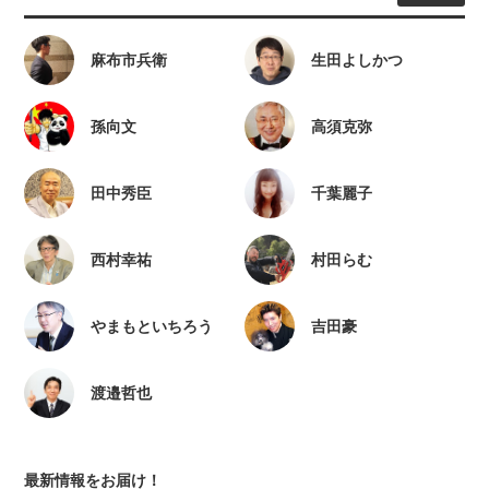
麻布市兵衛
生田よしかつ
孫向文
高須克弥
田中秀臣
千葉麗子
西村幸祐
村田らむ
やまもといちろう
吉田豪
渡邉哲也
最新情報をお届け！