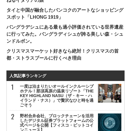
ねるイタリアの旅
タイと中国が融合したバンコクのアートなショッピング
スポット「LHONG 1919」
バングラデシュにある最も過小評価されている世界遺産
に行ってみた。バングラディシュが誇る美しい森・シュ
ンドルボン。
クリスマスマーケット好きなら絶対！クリスマスの首
都・ストラスブールに行くべき理由
人気記事ランキング
一度は泊まりたいオールインクルーシブ
ホテル！那須高原の温泉リゾート「THE
KEY HIGHLAND NASU（ザ・キー・ハ
イランド・ナス）」で贅沢なひと時を過
ごそう
野村合弁会社、ブロックチェーンを活用
したデジタル証券プラットフォームの公
式ページを公開【フィスコ・ビットコイ
ンニュース】