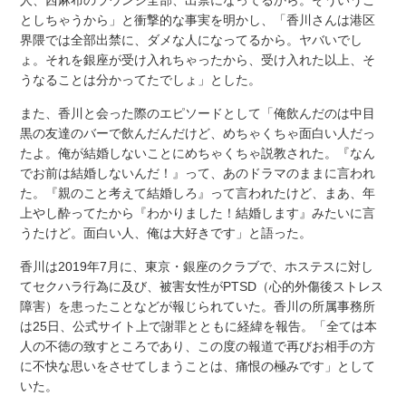
としちゃうから」と衝撃的な事実を明かし、「香川さんは港区
界隈では全部出禁に、ダメな人になってるから。ヤバいでし
ょ。それを銀座が受け入れちゃったから、受け入れた以上、そ
うなることは分かってたでしょ」とした。
また、香川と会った際のエピソードとして「俺飲んだのは中目
黒の友達のバーで飲んだんだけど、めちゃくちゃ面白い人だっ
たよ。俺が結婚しないことにめちゃくちゃ説教された。『なん
でお前は結婚しないんだ！』って、あのドラマのままに言われ
た。『親のこと考えて結婚しろ』って言われたけど、まあ、年
上やし酔ってたから『わかりました！結婚します』みたいに言
うたけど。面白い人、俺は大好きです」と語った。
香川は2019年7月に、東京・銀座のクラブで、ホステスに対し
てセクハラ行為に及び、被害女性がPTSD（心的外傷後ストレス
障害）を患ったことなどが報じられていた。香川の所属事務所
は25日、公式サイト上で謝罪とともに経緯を報告。「全ては本
人の不徳の致すところであり、この度の報道で再びお相手の方
に不快な思いをさせてしまうことは、痛恨の極みです」として
いた。