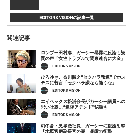
EDITORS VISIONの記事一覧
関連記事
ロンブー田村淳、ガーシー暴露に反論も疑
問の声「女性トラブルで関東連合に大金」
EDITORS VISION
ひろゆき、香川照之“セクハラ報道”でホス
テスに苦言「セクハラ嫌なら働くな」
EDITORS VISION
エイベックス松浦会長がガーシー議員への
思い吐露…“遠隔アテンド”秘話も
EDITORS VISION
幻冬舎・見城徹社長、ガーシーに援護射撃
「木原官房副長官の裏」暴露の衝撃