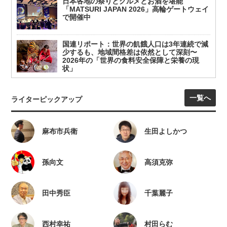
日本各地の祭りとグルメとお酒を堪能
「MATSURI JAPAN 2026」高輪ゲートウェイ
で開催中
国連リポート：世界の飢餓人口は3年連続で減
少するも、地域間格差は依然として深刻〜
2026年の「世界の食料安全保障と栄養の現
状」
一覧へ
ライターピックアップ
麻布市兵衛
生田よしかつ
孫向文
高須克弥
田中秀臣
千葉麗子
西村幸祐
村田らむ