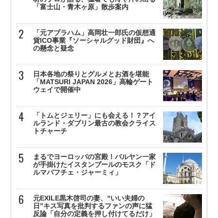
「富士山・青木ヶ原」散歩案内
「元アブラハム」高岡壮一郎氏の仮想通
貨ICO事業『ソーシャルグッド財団』へ
の懸念と疑念
日本各地の祭りとグルメとお酒を堪能
「MATSURI JAPAN 2026」高輪ゲート
ウェイで開催中
「トムとジェリー」にも会える！？アイ
ルランド・ダブリン最古の教会クライス
トチャーチ
まるでヨーロッパの宮殿！バルヤン一家
が手掛けたイスタンブールのモスク「ド
ルマバフチェ・ジャーミィ」
元EXILE黒木啓司の妻、“いい夫婦の
日”キス写真を批判するファンの声に猛
反論「自分の定義を押し付けてるだけ」