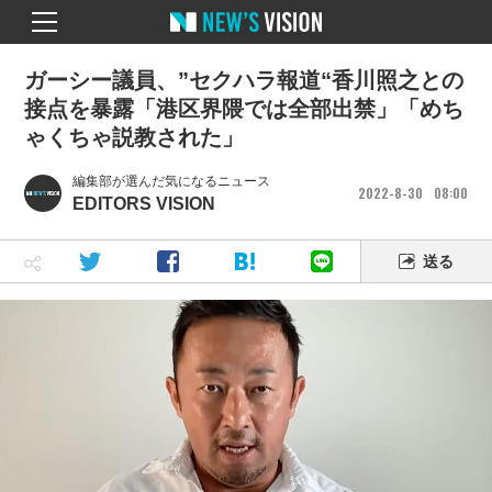
ガーシー議員、”セクハラ報道“香川照之との
接点を暴露「港区界隈では全部出禁」「めち
ゃくちゃ説教された」
編集部が選んだ気になるニュース
2022
8
30
08
00
EDITORS VISION
送る