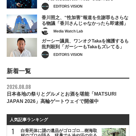
EDITORS VISION
香川照之、“性加害”報道を生謝罪もさらな
る物議「香川さんじゃなかったら即逮捕」
Media Watch Lab
ガーシー議員、ワンオクTakaを擁護するも
批判殺到「ガーシーもTakaもズレてる」
EDITORS VISION
新着一覧
2026.08.08
日本各地の祭りとグルメとお酒を堪能「MATSURI
JAPAN 2026」高輪ゲートウェイで開催中
人気記事ランキング
白骨死体に謎の遺品がゴロゴロ…樹海取
材のプロが語る、猛暑でも冷や汗の出る