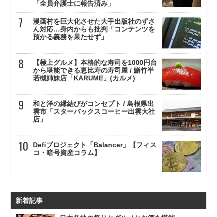
「全員弁護士に報告済み」
漫画村を巨大化させた大手出版社のずさ
ん対応…身内からも批判「コンテンツを
預かる義務を果たせず」
【極上グルメ】本格的な寿司を1000円台
から堪能できる恵比寿の寿司屋 / 鮨竹半
若槻姉妹店「KARUME」(カルメ)
和と洋の縁結びがコンセプト / 島根県出
雲市「スターバックスコーヒー出雲大社
店」
Defiプロジェクト「Balancer」【フィス
コ・暗号資産コラム】
新着記事