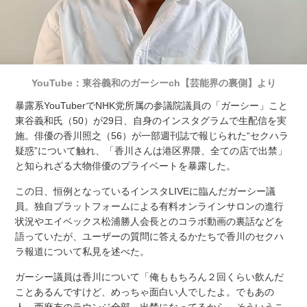
YouTube：東谷義和のガーシーch【芸能界の裏側】より
暴露系YouTuberでNHK党所属の参議院議員の「ガーシー」こと
東谷義和氏（50）が29日、自身のインスタグラムで生配信を実
施。俳優の香川照之（56）が一部週刊誌で報じられた“セクハラ
疑惑”について触れ、「香川さんは港区界隈、全ての店で出禁」
と知られざる大物俳優のプライベートを暴露した。
この日、恒例となっているインスタLIVEに臨んだガーシー議
員。独自プラットフォームによる有料オンラインサロンの進行
状況やエイベックス松浦勝人会長とのコラボ動画の裏話などを
語っていたが、ユーザーの質問に答えるかたちで香川のセクハ
ラ報道について私見を述べた。
ガーシー議員は香川について「俺ももちろん２回くらい飲んだ
ことあるんですけど、めっちゃ面白い人でしたよ。でもあの
人、西麻布のラウンジ全部、出禁になってるから。そういうこ