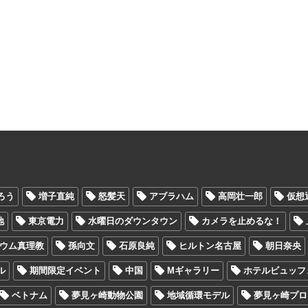
ろう
増子直純
怒髪天
アブラハム
高岡壮一郎
仮想
地
東京電力
水曜日のダウンタウン
カメラを止めるな！
ウム真理教
孫向文
石原良純
ヒルトン名古屋
朝日奈央
ル
期間限定イベント
中国
Mギャラリー
ホテルビュッフ
ベトナム
夢見ヶ崎動物公園
地域循環モデル
夢見ヶ崎プロ