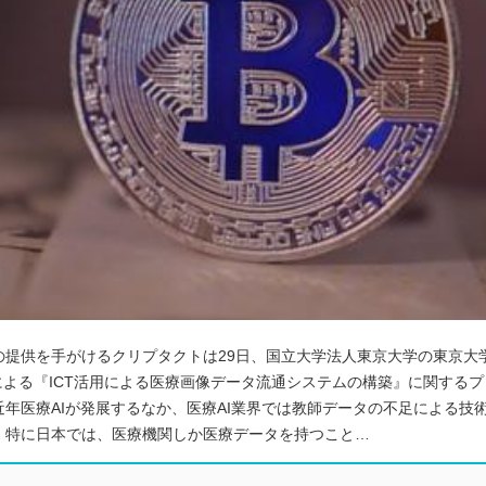
の提供を手がけるクリプタクトは29日、国立大学法人東京大学の東京大
らによる『ICT活用による医療画像データ流通システムの構築』に関する
年医療AIが発展するなか、医療AI業界では教師データの不足による技
。特に日本では、医療機関しか医療データを持つこと…