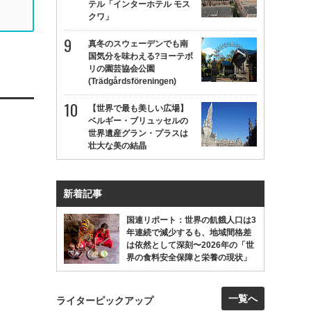
テル「インターホテル モス
クワ」
真冬のスウェーデンでも南
国気分を味わえる?ヨーテボ
リの園芸協会公園
(Trädgårdsföreningen)
【世界で最も美しい広場】
ベルギー・ブリュッセルの
世界遺産グラン・プラスは
壮大な美の結晶
新着記事
国連リポート：世界の飢餓人口は3
年連続で減少するも、地域間格差
は依然として深刻〜2026年の「世
界の食料安全保障と栄養の現状」
一覧へ
ライターピックアップ