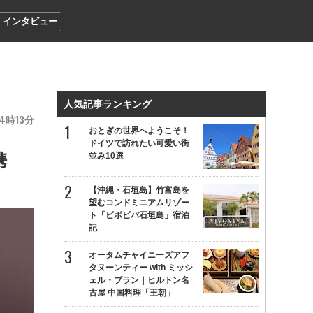
インタビュー
】
人気記事ランキング
14
13
おとぎの世界へようこそ！
ドイツで訪れたい可愛い街
携
並み10選
【沖縄・石垣島】竹富島を
望むコンドミニアムリゾー
ト「ビボビバ石垣島」宿泊
記
オータムチャイニーズアフ
タヌーンティー with ミッシ
ェル・ブラン｜ヒルトン名
古屋 中国料理「王朝」