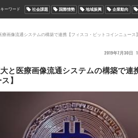
メキーワード
社会課題
国際情勢
地域振興
企業動向
医療画像流通システムの構築で連携【フィスコ・ビットコインニュース
2019
7
30
東大と医療画像流通システムの構築で連
ース】