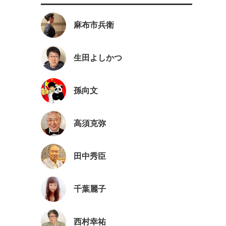
麻布市兵衛
生田よしかつ
孫向文
高須克弥
田中秀臣
千葉麗子
西村幸祐