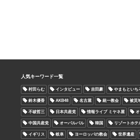
人気キーワード一覧
村田らむ
インタビュー
吉田豪
やまもといち
鈴木優香
AKB48
名古屋
統一教会
被災
不破哲三
日本共産党
情報ライブ ミヤネ屋
オ
中国共産党
オーパルパル
韓国
リゾートホテ
イギリス
岐阜
ヨーロッパの教会
世界遺産