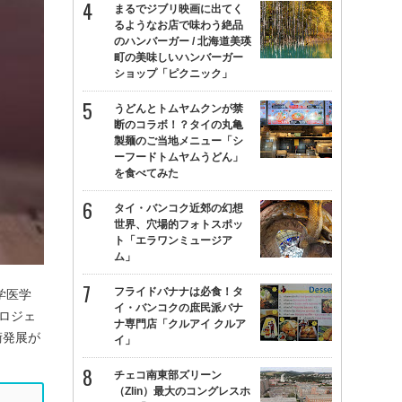
まるでジブリ映画に出てく
るようなお店で味わう絶品
のハンバーガー / 北海道美瑛
町の美味しいハンバーガー
ショップ「ピクニック」
うどんとトムヤムクンが禁
断のコラボ！？タイの丸亀
製麺のご当地メニュー「シ
ーフードトムヤムうどん」
を食べてみた
タイ・バンコク近郊の幻想
世界、穴場的フォトスポッ
ト「エラワンミュージア
ム」
フライドバナナは必食！タ
学医学
イ・バンコクの庶民派バナ
プロジェ
ナ専門店「クルアイ クルア
術発展が
イ」
チェコ南東部ズリーン
（Zlin）最大のコングレスホ