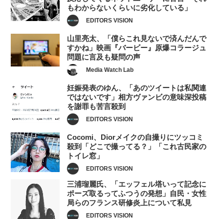
もわからないくらいに劣化している」
EDITORS VISION
山里亮太、「僕らこれ見ないで済んだんで
すかね」映画『バービー』原爆コラージュ
問題に言及も疑問の声
Media Watch Lab
妊娠発表のゆん、「あのツイートは私関連
ではないです」相方ヴァンビの意味深投稿
を謝罪も苦言殺到
EDITORS VISION
Cocomi、Diorメイクの自撮りにツッコミ
殺到「どこで撮ってる？」「これ古民家の
トイレ窓」
EDITORS VISION
三浦瑠麗氏、「エッフェル塔いって記念に
ポーズ取るってふつうの発想」自民・女性
局らのフランス研修炎上について私見
EDITORS VISION