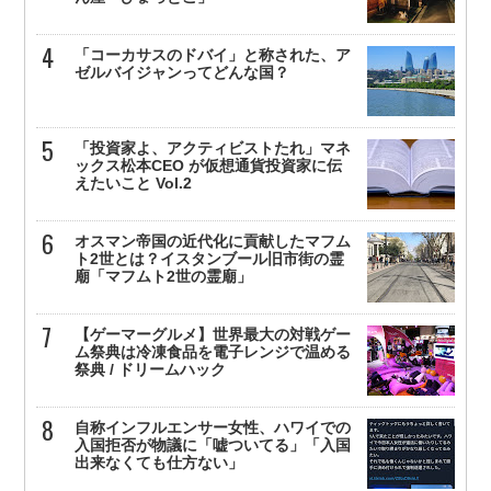
「コーカサスのドバイ」と称された、ア
ゼルバイジャンってどんな国？
「投資家よ、アクティビストたれ」マネ
ックス松本CEO が仮想通貨投資家に伝
えたいこと Vol.2
オスマン帝国の近代化に貢献したマフム
ト2世とは？イスタンブール旧市街の霊
廟「マフムト2世の霊廟」
【ゲーマーグルメ】世界最大の対戦ゲー
ム祭典は冷凍食品を電子レンジで温める
祭典 / ドリームハック
自称インフルエンサー女性、ハワイでの
入国拒否が物議に「嘘ついてる」「入国
出来なくても仕方ない」