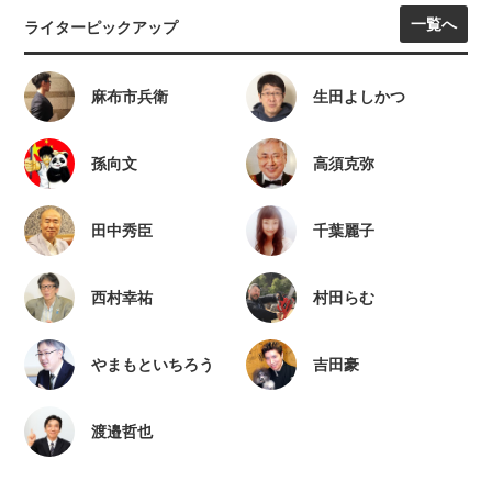
一覧へ
ライターピックアップ
麻布市兵衛
生田よしかつ
孫向文
高須克弥
田中秀臣
千葉麗子
西村幸祐
村田らむ
やまもといちろう
吉田豪
渡邉哲也