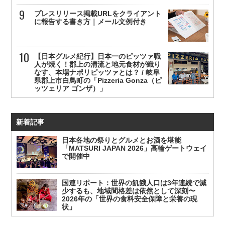
プレスリリース掲載URLをクライアント
に報告する書き方｜メール文例付き
【日本グルメ紀行】日本一のピッツァ職
人が焼く！郡上の清流と地元食材が織り
なす、本場ナポリピッツァとは？ / 岐阜
県郡上市白鳥町の「Pizzeria Gonza（ピ
ッツェリア ゴンザ）」
新着記事
日本各地の祭りとグルメとお酒を堪能
「MATSURI JAPAN 2026」高輪ゲートウェイ
で開催中
国連リポート：世界の飢餓人口は3年連続で減
少するも、地域間格差は依然として深刻〜
2026年の「世界の食料安全保障と栄養の現
状」