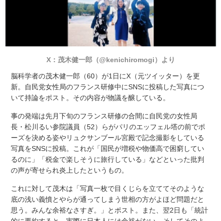
X：茂木健一郎（@kenichiromogi）より
脳科学者の茂木健一郎（60）が1日にX（元ツイッター）を更
新。自民党女性局のフランス研修中にSNSに投稿した写真につ
いて持論をポスト。その内容が物議を醸している。
事の発端は先月下旬のフランス研修の合間に自民党の女性局
長・松川るい参院議員（52）らがパリのエッフェル塔の前でポ
ーズを決める姿やリュクサンブール宮殿で記念撮影をしている
写真をSNSに投稿。これが「国民が増税や物価高で困窮してい
るのに」「税金で楽しそうに旅行している」などといった批判
の声が寄せられ炎上したというもの。
これに対して茂木は「写真一枚で目くじらを立ててそのような
底の浅い義憤とやらが通ってしまう世相の方がよほど問題だと
思う。みんな余裕なさすぎ。」とポスト。また、翌2日も「統計
的に要約すると、実際に日本人には余裕がない、そしてそのよ