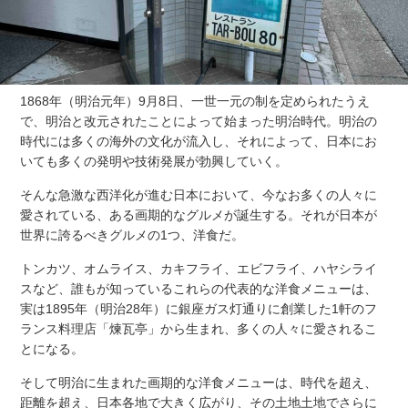
1868年（明治元年）9月8日、一世一元の制を定められたうえ
で、明治と改元されたことによって始まった明治時代。明治の
時代には多くの海外の文化が流入し、それによって、日本にお
いても多くの発明や技術発展が勃興していく。
そんな急激な西洋化が進む日本において、今なお多くの人々に
愛されている、ある画期的なグルメが誕生する。それが日本が
世界に誇るべきグルメの1つ、洋食だ。
トンカツ、オムライス、カキフライ、エビフライ、ハヤシライ
スなど、誰もが知っているこれらの代表的な洋食メニューは、
実は1895年（明治28年）に銀座ガス灯通りに創業した1軒のフ
ランス料理店「煉瓦亭」から生まれ、多くの人々に愛されるこ
とになる。
そして明治に生まれた画期的な洋食メニューは、時代を超え、
距離を超え、日本各地で大きく広がり、その土地土地でさらに