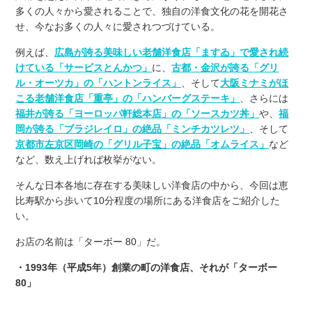
多くの人々から愛されることで、独自の洋食文化の花を開花さ
せ、今なお多くの人々に愛されつづけている。
例えば、
広島が誇る美味しい老舗洋食店「ますゐ」で愛され続
けている「サービスとんかつ」
に、
古都・金沢が誇る「グリ
ル・オーツカ」の「ハントンライス」
、そして
大阪ミナミがほ
こる老舗洋食店「重亭」の「ハンバーグステーキ」
、さらには
福井が誇る「ヨーロッパ軒総本店」の「ソースカツ丼」
や、
福
岡が誇る「ブラジレイロ」の絶品「ミンチカツレツ」
、そして
京都市左京区岡崎の「グリル子宝」の絶品「オムライス」
など
など、数え上げれば枚挙がない。
そんな日本各地に存在する美味しい洋食店の中から、今回は恵
比寿駅から歩いて10分程度の場所にある洋食店をご紹介した
い。
お店の名前は「ターボー 80」だ。
・1993年（平成5年）創業の町の洋食店、それが「ターボー
80」