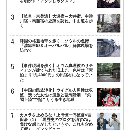
を明かす「アタシじゃダメ？」
【岐阜・東美濃】大湫宿～大井宿、中津
川宿～馬籠宿の史跡を訪ね、中山道を歩
く
韓国の格差地帯を歩く…ソウルの色街
「清凉里588 オーパルパル」解体現場を
訪ねて
【事件現場を歩く】オウム真理教のサテ
ィアンが建てられた旧上九一色村は「素
泊まり1泊4000円」の民宿村になってい
た
【中国の民族浄化】ウイグル人男性は収
監、残った女性は漢族と強制婚姻…”尖
閣上陸”で起こりうる生き地獄
カメラを止めるな！上田慎一郎監督×吉
田豪（1）「黒歴史のブログを消すのは
負けな感じがしたというか、これも含め
て俺」｜インタビュー