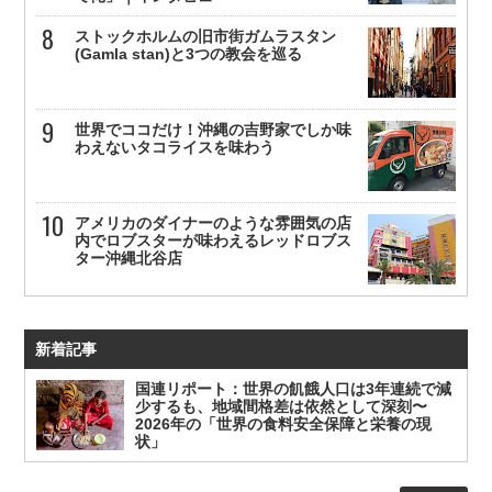
ストックホルムの旧市街ガムラスタン
(Gamla stan)と3つの教会を巡る
世界でココだけ！沖縄の吉野家でしか味
わえないタコライスを味わう
アメリカのダイナーのような雰囲気の店
内でロブスターが味わえるレッドロブス
ター沖縄北谷店
新着記事
国連リポート：世界の飢餓人口は3年連続で減
少するも、地域間格差は依然として深刻〜
2026年の「世界の食料安全保障と栄養の現
状」