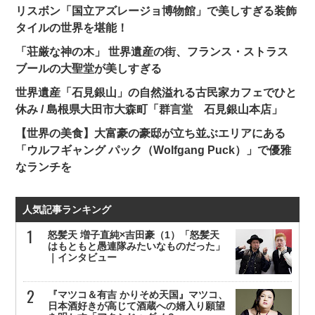
リスボン「国立アズレージョ博物館」で美しすぎる装飾
タイルの世界を堪能！
「荘厳な神の木」 世界遺産の街、フランス・ストラス
ブールの大聖堂が美しすぎる
世界遺産「石見銀山」の自然溢れる古民家カフェでひと
休み / 島根県大田市大森町「群言堂 石見銀山本店」
【世界の美食】大富豪の豪邸が立ち並ぶエリアにある
「ウルフギャング パック（Wolfgang Puck）」で優雅
なランチを
人気記事ランキング
怒髪天 増子直純×吉田豪（1）「怒髪天
はもともと愚連隊みたいなものだった」
｜インタビュー
『マツコ＆有吉 かりそめ天国』マツコ、
日本酒好きが高じて酒蔵への婿入り願望