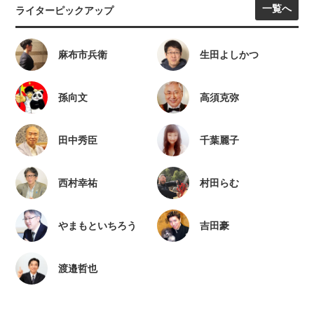
一覧へ
ライターピックアップ
麻布市兵衛
生田よしかつ
孫向文
高須克弥
田中秀臣
千葉麗子
西村幸祐
村田らむ
やまもといちろう
吉田豪
渡邉哲也