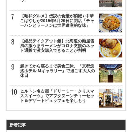
ワ」
【昭和グルメ】伝説の食堂が消滅 / 中華
こばやしが2019年6月29日に閉店「チャ
ーハンとラーメンは世界遺産的な味」
【絶品テイクアウト飯】北海道の麺屋雪
風の激うまラーメンがコロナ支援のネッ
ト通販で激安購入できることが判明
起きてから寝るまで美食三昧、「京都悠
洛ホテル Mギャラリー」で過ごす大人の
休日
ヒルトン名古屋「ドリーミー・クリスマ
ススイーツ」でアフタヌーンティーセッ
ト＆デザートビュッフェを楽しもう
新着記事