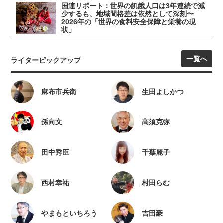
国連リポート：世界の飢餓人口は3年連続で減
少するも、地域間格差は依然として深刻〜
2026年の「世界の食料安全保障と栄養の現
状」
一覧へ
ライターピックアップ
麻布市兵衛
生田よしかつ
孫向文
高須克弥
田中秀臣
千葉麗子
西村幸祐
村田らむ
やまもといちろう
吉田豪