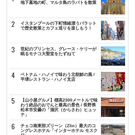
地下墓地の町、マルタ島のラバトを散策
イスタンブールの下町情緒漂うバラット
で歴史散策とカフェ巡りを楽しもう！
世紀のプリンセス、グレース・ケリーが
眠るモナコ大聖堂をたずねて
ベトナム・ハノイで味わう北朝鮮の風 /
平壌レストラン・ハノイ支店
【山小屋グルメ】標高2300メートルで味
わう絶品のおでんと最高の景色 / 長野県
松本市安曇の「涸沢（からさわ）ヒュッ
テ」
チェコ南東部ズリーン（Zlin）最大のコ
ングレスホテル「インターホテル モスク