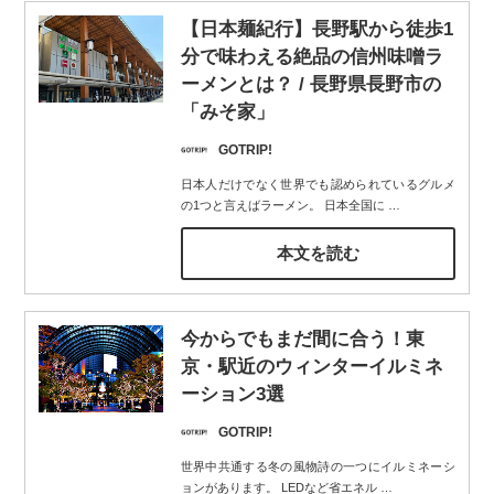
【日本麺紀行】長野駅から徒歩1
分で味わえる絶品の信州味噌ラ
ーメンとは？ / 長野県長野市の
「みそ家」
GOTRIP!
日本人だけでなく世界でも認められているグルメ
の1つと言えばラーメン。 日本全国に
…
本文を読む
今からでもまだ間に合う！東
京・駅近のウィンターイルミネ
ーション3選
GOTRIP!
世界中共通する冬の風物詩の一つにイルミネーシ
ョンがあります。 LEDなど省エネル
…