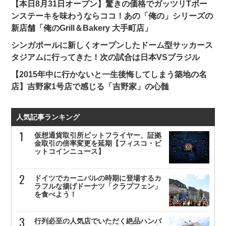
【本日8月31日オープン】驚きの価格でガッツリTボー
ンステーキを味わうならココ！あの「俺の」シリーズの
新店舗「俺のGrill＆Bakery 大手町店」
シンガポールに新しくオープンしたドーム型サッカース
タジアムに行ってきた！次の試合は日本VSブラジル
【2015年中に行かないと一生後悔してしまう築地の名
店】吉野家1号店で感じる「吉野家」の心髄
人気記事ランキング
仮想通貨取引所ビットフライヤー、証拠
金取引の倍率変更を延期【フィスコ・ビ
ットコインニュース】
ドイツでカーニバルの時期に登場するカ
ラフルな揚げドーナツ「クラプフェン」
を食べよう！
行列必至の人気店でいただく絶品ハンバ