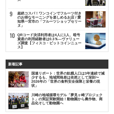
超絶コスパ！ワンコインでフルーツ付き
のお得なモーニングを楽しめるお店 / 愛
知県一宮市の「フルーツショップセリー
ヌ」
QRコード決済利用者は4人に1人、暗号
資産の利用経験者は0.3％—ヴァリュー
ズ調査【フィスコ・ビットコインニュー
ス】
新着記事
国連リポート：世界の飢餓人口は3年連続で減
少するも、地域間格差は依然として深刻〜
2026年の「世界の食料安全保障と栄養の現
状」
川崎の地域循環モデル「夢見ヶ崎プロジェク
ト」の実証実験開始！動物園から農作物、商
品化そして動物園へ