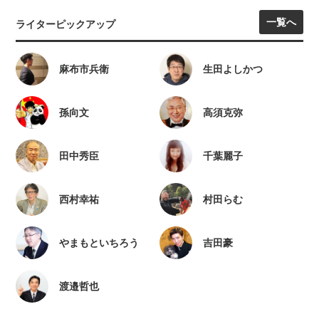
一覧へ
ライターピックアップ
麻布市兵衛
生田よしかつ
孫向文
高須克弥
田中秀臣
千葉麗子
西村幸祐
村田らむ
やまもといちろう
吉田豪
渡邉哲也