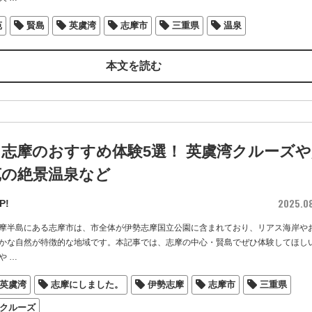
苑
賢島
英虞湾
志摩市
三重県
温泉
本文を読む
志摩のおすすめ体験5選！ 英虞湾クルーズや
苑の絶景温泉など
2025.0
P!
摩半島にある志摩市は、市全体が伊勢志摩国立公園に含まれており、リアス海岸や
かな自然が特徴的な地域です。本記事では、志摩の中心・賢島でぜひ体験してほし
や
…
英虞湾
志摩にしました。
伊勢志摩
志摩市
三重県
クルーズ