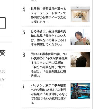
世界初！焙煎温度が選べる
ティージェラートカフェで
静岡市のお茶スイーツ文化
を楽しもう！
ひろゆき氏、生活保護の受
給に私見「働きたくない人
は、働かないで暮らせる日
本を満喫してください」
賢
元EXILE黒木啓司の妻、“い
い夫婦の日”キス写真を批判
するファンの声に猛反論
「自分の定義を押し付けて
8.30
るだけ」「全員弁護士に報
告済み」
おだ
い、
パックン、京アニ事件被告
への“感情むき出し”な批判
が話題に「死刑1回じゃなく
て10回ぐらいの死刑に値す
る」