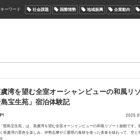
メキーワード
社会課題
国際情勢
地域振興
企業動向
英虞湾を望む全室オーシャンビューの和風リ
賢島宝生苑」宿泊体験記
2025.0
P!
「賢島宝生苑」は、英虞湾を望む全室オーシャンビューの和風リゾート旅館です。
く英虞湾の景色を楽しみ、伊勢志摩や三重県の食材を使った美食を味わって、空と
天
…