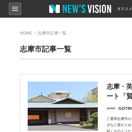
オスス
HOME
志摩市記事一覧
志摩市記事一覧
志摩・
ート「
GOTRI
三重県志摩市の
夕なと変わりゆ
続くかのような