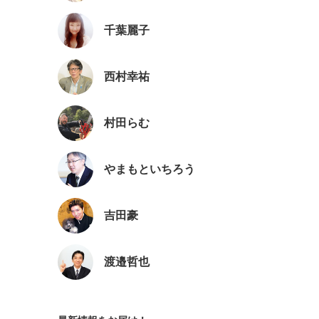
千葉麗子
西村幸祐
村田らむ
やまもといちろう
吉田豪
渡邉哲也