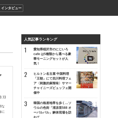
インタビュー
人気記事ランキング
愛知県稲沢市のにじいろ
cafe は5種類から選べる豪
華モーニングセットが人
気！
ヒルトン名古屋 中国料理
ゾ
「王朝」にて四川料理フェ
ア〈刺激的麻辣味〉サマー
チャイニーズビュッフェ開
催中
9.13
韓国の格差地帯を歩く…ソ
朝な
ウルの色街「清凉里588 オ
海に
ーパルパル」解体現場を訪
ねて