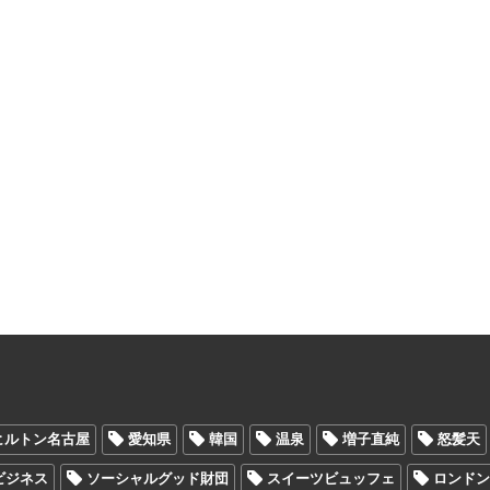
ヒルトン名古屋
愛知県
韓国
温泉
増子直純
怒髪天
Oビジネス
ソーシャルグッド財団
スイーツビュッフェ
ロンド