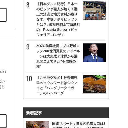
【日本グルメ紀行】日本一
のピッツァ職人が焼く！郡
上の清流と地元食材が織り
なす、本場ナポリピッツァ
とは？ / 岐阜県郡上市白鳥町
の「Pizzeria Gonza（ピッ
ツェリア ゴンザ）」
ZOZO前澤社長、プロ野球ロ
ッテ200億円買収のアドバル
ーンは大失敗？球界から漏
れ聞こえてきた”不信感の
種”
5.27
【ご当地グルメ】神奈川県
ピン
民のソウルフードはシウマ
屋市
イと「ハングリータイガ
ー」のハンバーグ
新着記事
国連リポート：世界の飢餓人口は3