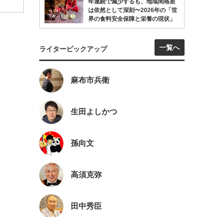
年連続で減少するも、地域間格差
は依然として深刻〜2026年の「世
界の食料安全保障と栄養の現状」
一覧へ
ライターピックアップ
麻布市兵衛
生田よしかつ
孫向文
高須克弥
田中秀臣