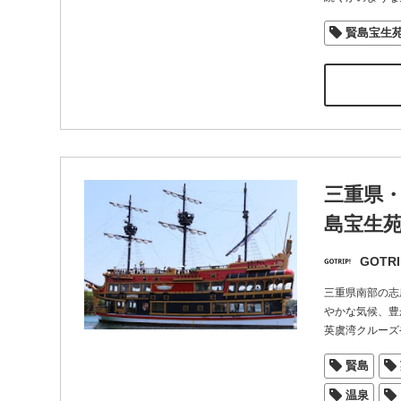
賢島宝生
三重県・
島宝生
GOTRI
三重県南部の志
やかな気候、豊
英虞湾クルーズ
賢島
温泉