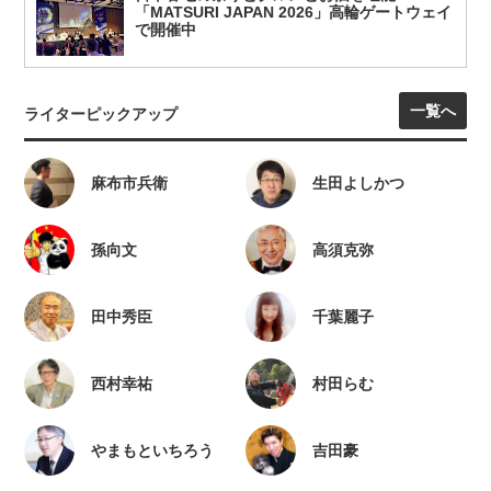
「MATSURI JAPAN 2026」高輪ゲートウェイ
で開催中
一覧へ
ライターピックアップ
麻布市兵衛
生田よしかつ
孫向文
高須克弥
田中秀臣
千葉麗子
西村幸祐
村田らむ
やまもといちろう
吉田豪