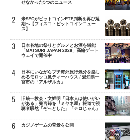
せなかった5つのニュース
米SECがビットコインETF判断を再び延
期へ【フィスコ・ビットコインニュー
ス】
日本各地の祭りとグルメとお酒を堪能
「MATSURI JAPAN 2026」高輪ゲート
ウェイで開催中
日本にいながらプチ海外旅行気分を楽し
めるモロッコ風ティーハウス / 愛知県一
宮市の「アルザルカ」
旧統一教会・文鮮明「日本人は使いがい
がある」発言録を『ミヤネ屋』報道で視
聴者騒然「ぞっとした」「テロじゃん」
カジノゲームの背景を公開