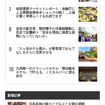
仮想通貨マーケットレポート：金融庁に
よる業務改善命令ショックが続く…上値
が重く停滞ムードを払拭できず
吉村大阪市長、熊田曜子の児童館騒動に
言及で反響続々「安全を理由に過度な規
制になっていないか」
「八ヶ岳ホテル風か」が新客室でおもて
なしをさらに充実させる
九州唯一のクラシックホテル「雲仙観光
ホテル」で叶える、ノスタルジーに浸る
休日
新着記事
日本各地の祭りとグルメとお酒を堪能