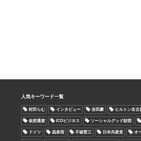
人気キーワード一覧
村田らむ
インタビュー
吉田豪
ヒルトン名古
仮想通貨
ICOビジネス
ソーシャルグッド財団
ドイツ
温泉宿
不破哲三
日本共産党
オ