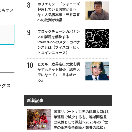
ホリエモン、「ジャニーズ
起用しているお前が言う
にもオス
な」人気脚本家・三谷幸喜
への批判が物議
ブロックチェーンガバナン
スの課題を解決する
PowerPoolのメタ・ガバナ
ンスとは【フィスコ・ビッ
トコインニュース】
ヒカル、政界進出の意志明
かすもネット賛否「総理大
臣になって」「日本終わ
る」
ックス
新着記事
国連リポート：世界の飢餓人口は3
年連続で減少するも、地域間格差
は依然として深刻〜2026年の「世
界の食料安全保障と栄養の現状」