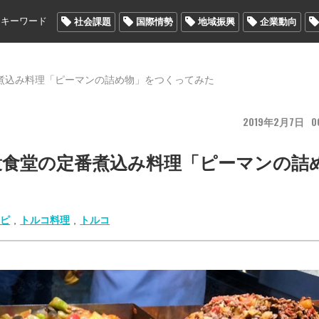
メキーワード
社会課題
国際情勢
地域振興
企業動向
煮込み料理「ピーマンの詰め物」をつくってみた
2019
2
7
0
衆食堂の定番煮込み料理「ピーマンの詰
シピ
,
トルコ料理
,
トルコ