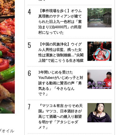
【事件現場を歩く】オウム
真理教のサティアンが建て
られた旧上九一色村は「素
泊まり1泊4000円」の民宿
村になっていた
【中国の民族浄化】ウイグ
ル人男性は収監、残った女
性は漢族と強制婚姻…”尖閣
上陸”で起こりうる生き地獄
3年間いじめを受けた
YouTuberがいじめっ子と対
談する動画に賛否の声「勇
気ある」「今さらなん
で？」
『マツコ＆有吉 かりそめ天
国』マツコ、日本酒好きが
高じて酒蔵への婿入り願望
を明かす「アタシじゃダ
メ？」
ブオイル