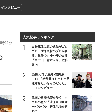
インタビュー
人気記事ランキング
6
30
白骨死体に謎の遺品がゴロ
ゴロ…樹海取材のプロが語
め
る、猛暑でも冷や汗の出る
「富士山・青木ヶ原」散歩
案内
怒髪天 増子直純×吉田豪
（1）「怒髪天はもともと愚
連隊みたいなものだった」
｜インタビュー
韓国の格差地帯を歩く…ソ
ウルの色街「清凉里588 オ
ーパルパル」解体現場を訪
ねて