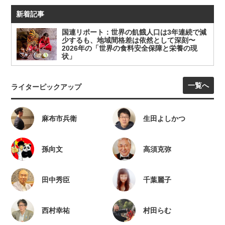
新着記事
国連リポート：世界の飢餓人口は3年連続で減
少するも、地域間格差は依然として深刻〜
2026年の「世界の食料安全保障と栄養の現
状」
一覧へ
ライターピックアップ
麻布市兵衛
生田よしかつ
孫向文
高須克弥
田中秀臣
千葉麗子
西村幸祐
村田らむ