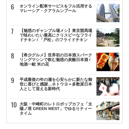
オンライン配車サービスをフル活用する
マレーシア・クアラルンプール
【魅惑のギャンブル場メシ】東京競馬場
で味わいたい最高にクリスピーなフライ
ドチキン / 「戸松」のフライドチキン
【希少グルメ】世界初の日本酒スパーク
リングマシンで飲む魅惑の炭酸日本酒 /
地酒一献 米の花
平成最後の年の瀬を心安らかに新たな御
世に喜びと感謝…ネトウヨ＝多数派日本
人として迎える新時代
大阪・中崎町のレトロポップカフェ「太
陽ノ塔 GREEN WEST」でゆるりティー
タイム