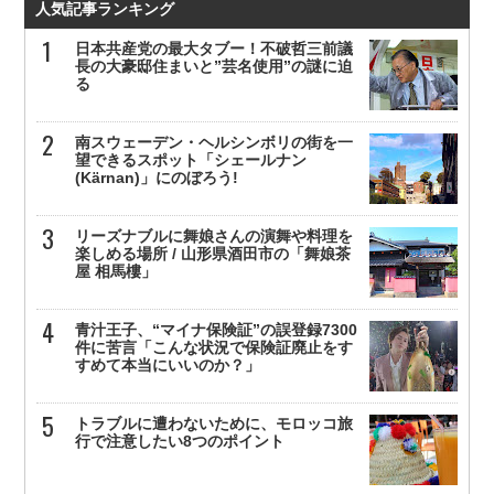
人気記事ランキング
日本共産党の最大タブー！不破哲三前議
長の大豪邸住まいと”芸名使用”の謎に迫
る
南スウェーデン・ヘルシンボリの街を一
望できるスポット「シェールナン
(Kärnan)」にのぼろう!
リーズナブルに舞娘さんの演舞や料理を
楽しめる場所 / 山形県酒田市の「舞娘茶
屋 相馬樓」
青汁王子、“マイナ保険証”の誤登録7300
件に苦言「こんな状況で保険証廃止をす
すめて本当にいいのか？」
トラブルに遭わないために、モロッコ旅
行で注意したい8つのポイント