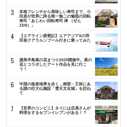
本格フレンチから美味しい寿司まで、小
田原が世界に誇る唯一無二の魅惑の回転
寿司「あじわい回転寿司 禅 （ぜん
ZEN）」
【エアライン搭乗記】エアアジアXの羽
田発クアラルンプール行きに乗ってみた
渥美半島菜の花まつり2025開催中。菜の
花とコラボしたアート作品を見に行こ
う！
中国の格差地帯を歩く…南部・王林にあ
る謎の巨大仏施設「雲天文化城」を訪ね
て
【世界のコンビニ】タイには店員さんが
料理をするセブンイレブンがある！？