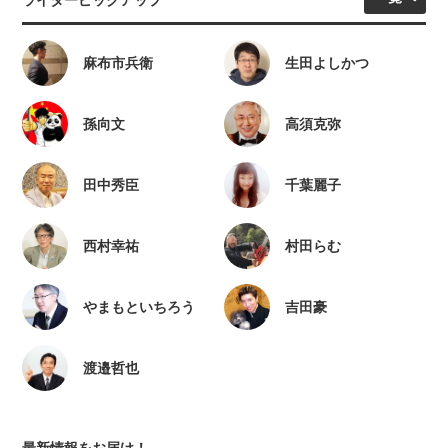
麻布市兵衛
生田よしかつ
孫向文
高須克弥
田中秀臣
千葉麗子
西村幸祐
村田らむ
やまもといちろう
吉田豪
渡邉哲也
最新情報をお届け！