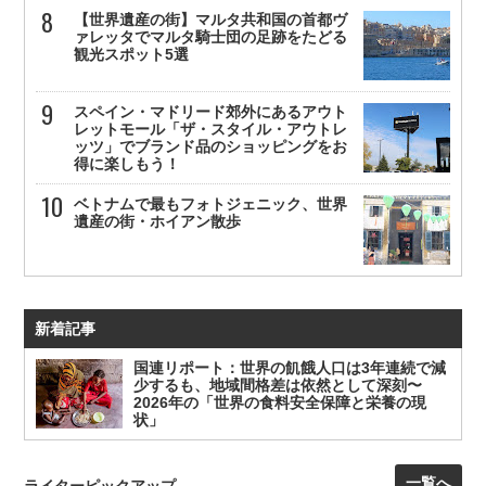
【世界遺産の街】マルタ共和国の首都ヴ
ァレッタでマルタ騎士団の足跡をたどる
観光スポット5選
スペイン・マドリード郊外にあるアウト
レットモール「ザ・スタイル・アウトレ
ッツ」でブランド品のショッピングをお
得に楽しもう！
ベトナムで最もフォトジェニック、世界
遺産の街・ホイアン散歩
新着記事
国連リポート：世界の飢餓人口は3年連続で減
少するも、地域間格差は依然として深刻〜
2026年の「世界の食料安全保障と栄養の現
状」
一覧へ
ライターピックアップ