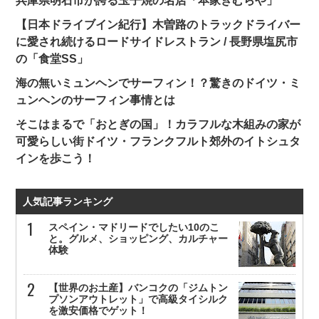
兵庫県明石市が誇る玉子焼の名店「本家きむらや」
【日本ドライブイン紀行】木曽路のトラックドライバー
に愛され続けるロードサイドレストラン / 長野県塩尻市
の「食堂SS」
海の無いミュンヘンでサーフィン！？驚きのドイツ・ミ
ュンヘンのサーフィン事情とは
そこはまるで「おとぎの国」！カラフルな木組みの家が
可愛らしい街ドイツ・フランクフルト郊外のイトシュタ
インを歩こう！
人気記事ランキング
スペイン・マドリードでしたい10のこ
と。グルメ、ショッピング、カルチャー
体験
【世界のお土産】バンコクの「ジムトン
プソンアウトレット」で高級タイシルク
を激安価格でゲット！