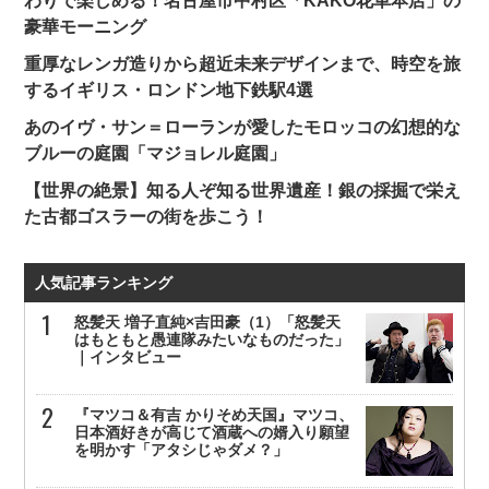
わりで楽しめる！名古屋市中村区「KAKO花車本店」の
豪華モーニング
重厚なレンガ造りから超近未来デザインまで、時空を旅
するイギリス・ロンドン地下鉄駅4選
あのイヴ・サン＝ローランが愛したモロッコの幻想的な
ブルーの庭園「マジョレル庭園」
【世界の絶景】知る人ぞ知る世界遺産！銀の採掘で栄え
た古都ゴスラーの街を歩こう！
人気記事ランキング
怒髪天 増子直純×吉田豪（1）「怒髪天
はもともと愚連隊みたいなものだった」
｜インタビュー
『マツコ＆有吉 かりそめ天国』マツコ、
日本酒好きが高じて酒蔵への婿入り願望
を明かす「アタシじゃダメ？」