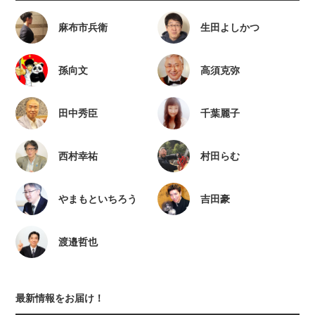
麻布市兵衛
生田よしかつ
孫向文
高須克弥
田中秀臣
千葉麗子
西村幸祐
村田らむ
やまもといちろう
吉田豪
渡邉哲也
最新情報をお届け！