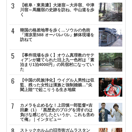
【岐阜・東美濃】大湫宿～大井宿、中津
川宿～馬籠宿の史跡を訪ね、中山道を歩
く
韓国の格差地帯を歩く…ソウルの色街
「清凉里588 オーパルパル」解体現場を
訪ねて
【事件現場を歩く】オウム真理教のサテ
ィアンが建てられた旧上九一色村は「素
泊まり1泊4000円」の民宿村になってい
た
【中国の民族浄化】ウイグル人男性は収
監、残った女性は漢族と強制婚姻…”尖
閣上陸”で起こりうる生き地獄
カメラを止めるな！上田慎一郎監督×吉
田豪（1）「黒歴史のブログを消すのは
負けな感じがしたというか、これも含め
て俺」｜インタビュー
ストックホルムの旧市街ガムラスタン