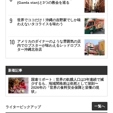
(Gamla stan)と3つの教会を巡る
世界でココだけ！沖縄の吉野家でしか味
わえないタコライスを味わう
アメリカのダイナーのような雰囲気の店
内でロブスターが味わえるレッドロブス
ター沖縄北谷店
新着記事
国連リポート：世界の飢餓人口は3年連続で減
少するも、地域間格差は依然として深刻〜
2026年の「世界の食料安全保障と栄養の現
状」
一覧へ
ライターピックアップ