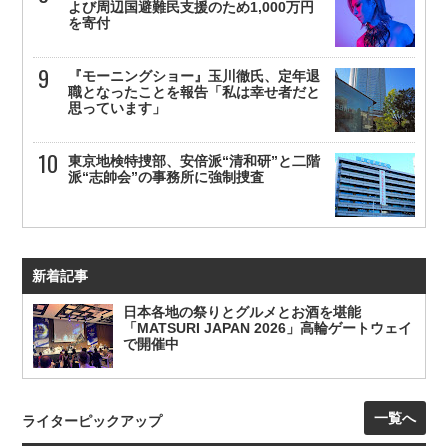
よび周辺国避難民支援のため1,000万円
を寄付
『モーニングショー』玉川徹氏、定年退
職となったことを報告「私は幸せ者だと
思っています」
東京地検特捜部、安倍派“清和研”と二階
派“志帥会”の事務所に強制捜査
新着記事
日本各地の祭りとグルメとお酒を堪能
「MATSURI JAPAN 2026」高輪ゲートウェイ
で開催中
一覧へ
ライターピックアップ