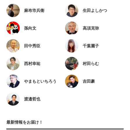
麻布市兵衛
生田よしかつ
孫向文
高須克弥
田中秀臣
千葉麗子
西村幸祐
村田らむ
やまもといちろう
吉田豪
渡邉哲也
最新情報をお届け！