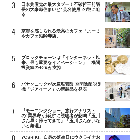
日本共産党の最大タブー！不破哲三前議
長の大豪邸住まいと”芸名使用”の謎に迫
る
京都を感じられる最高のカフェ「よーじ
やカフェ銀閣寺店」
ブロックチェーンは「インターネット以
来、最も重要なイノベーション」 機関
投資家の40％が支持
パナソニックが次亜塩素酸 空間除菌脱臭
機「ジアイーノ」の新製品を発表
『モーニングショー』旅行アナリスト
の“業界寄り解説”に視聴者が悲鳴「玉川
さん早く帰ってきて」「玉川さんがいな
いと無理」
YOSHIKI、自身の誕生日にウクライナお