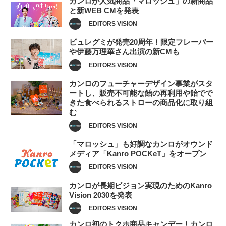
カンロが人気商品「マロッシュ」の新商品
と新WEB CMを発表
EDITORS VISION
ピュレグミが発売20周年！限定フレーバー
や伊藤万理華さん出演の新CMも
EDITORS VISION
カンロのフューチャーデザイン事業がスタ
ートし、販売不可能な飴の再利用や飴でで
きた食べられるストローの商品化に取り組
む
EDITORS VISION
「マロッシュ」も好調なカンロがオウンド
メディア「Kanro POCKeT」をオープン
EDITORS VISION
カンロが長期ビジョン実現のためのKanro
Vision 2030を発表
EDITORS VISION
カンロ初のトクホ商品キャンデー！カンロ