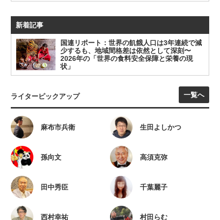
新着記事
国連リポート：世界の飢餓人口は3年連続で減
少するも、地域間格差は依然として深刻〜
2026年の「世界の食料安全保障と栄養の現
状」
一覧へ
ライターピックアップ
麻布市兵衛
生田よしかつ
孫向文
高須克弥
田中秀臣
千葉麗子
西村幸祐
村田らむ