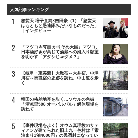
人気記事ランキング
怒髪天 増子直純×吉田豪（1）「怒髪天
はもともと愚連隊みたいなものだった」
｜インタビュー
『マツコ＆有吉 かりそめ天国』マツコ、
日本酒好きが高じて酒蔵への婿入り願望
を明かす「アタシじゃダメ？」
【岐阜・東美濃】大湫宿～大井宿、中津
川宿～馬籠宿の史跡を訪ね、中山道を歩
く
韓国の格差地帯を歩く…ソウルの色街
「清凉里588 オーパルパル」解体現場を
訪ねて
【事件現場を歩く】オウム真理教のサテ
ィアンが建てられた旧上九一色村は「素
泊まり1泊4000円」の民宿村になってい