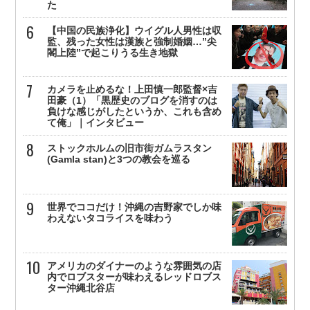
た
【中国の民族浄化】ウイグル人男性は収
監、残った女性は漢族と強制婚姻…”尖
閣上陸”で起こりうる生き地獄
カメラを止めるな！上田慎一郎監督×吉
田豪（1）「黒歴史のブログを消すのは
負けな感じがしたというか、これも含め
て俺」｜インタビュー
ストックホルムの旧市街ガムラスタン
(Gamla stan)と3つの教会を巡る
世界でココだけ！沖縄の吉野家でしか味
わえないタコライスを味わう
アメリカのダイナーのような雰囲気の店
内でロブスターが味わえるレッドロブス
ター沖縄北谷店