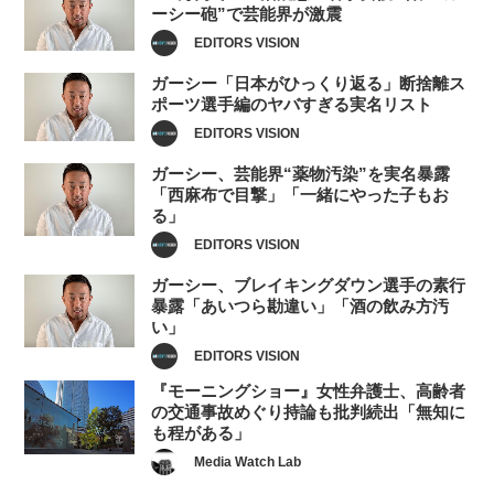
ーシー砲”で芸能界が激震
EDITORS VISION
ガーシー「日本がひっくり返る」断捨離ス
ポーツ選手編のヤバすぎる実名リスト
EDITORS VISION
ガーシー、芸能界“薬物汚染”を実名暴露
「西麻布で目撃」「一緒にやった子もお
る」
EDITORS VISION
ガーシー、ブレイキングダウン選手の素行
暴露「あいつら勘違い」「酒の飲み方汚
い」
EDITORS VISION
『モーニングショー』女性弁護士、高齢者
の交通事故めぐり持論も批判続出「無知に
も程がある」
Media Watch Lab