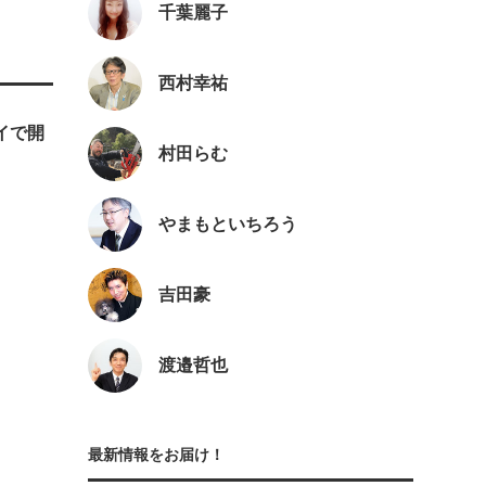
千葉麗子
西村幸祐
ェイで開
村田らむ
やまもといちろう
吉田豪
渡邉哲也
最新情報をお届け！