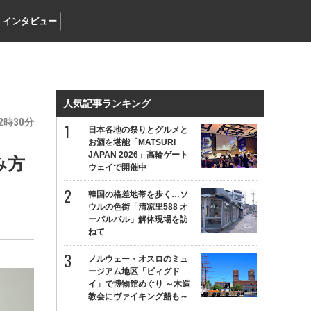
インタビュー
人気記事ランキング
2
30
日本各地の祭りとグルメと
お酒を堪能「MATSURI
JAPAN 2026」高輪ゲート
み方
ウェイで開催中
韓国の格差地帯を歩く…ソ
ウルの色街「清凉里588 オ
ーパルパル」解体現場を訪
ねて
ノルウェー・オスロのミュ
ージアム地区「ビィグド
イ」で博物館めぐり ～木造
教会にヴァイキング船も～