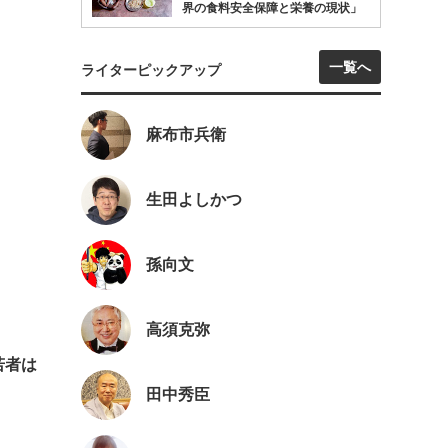
界の食料安全保障と栄養の現状」
一覧へ
ライターピックアップ
麻布市兵衛
」
生田よしかつ
孫向文
高須克弥
若者は
田中秀臣