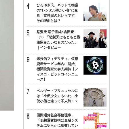
ひろゆき氏、ネットで物議
の“レンタル障がい者”に私
見「支持派のおいらです」
その理由とは？
怒髪天 増子直純×吉田豪
（1）「怒髪天はもともと愚
連隊みたいなものだった」
｜インタビュー
米投信フィデリティ、仮想
資産サービス年内に開始、
機関投資家の参入期待【フ
ィスコ・ビットコインニュ
ース】
ベルギー・ブリュッセルに
は「小便少女」もいた。小
便小僧と違って不人気！？
国際通貨基金専務理事、
「仮想通貨技術は金融シス
テムに明らかに影響してい