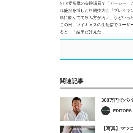
NHK党所属の参院議員で「ガーシー」
れ盛況を博した格闘技大会『ブレイキ
緒に飲んでて飲み方が汚い」などいっ
この日、ツイキャスの生配信でユーザ
ると、「結果だけ見た…
関連記事
300万円でパ
EDITORS 
【写真】マツ