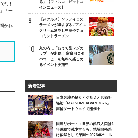
る」【フィスコ・ビットコ
所で行わ
インニュース】
」「一
【超グルメ】ソラノイロの
ラーメンが凄すぎる / アイス
聞かれ
クリーム冷やし中華やチョ
コミントラーメン
丸の内に「おうち型マグカ
ップ」が出現！ 家庭用スタ
バコーヒーを無料で楽しめ
るイベント実施中
新着記事
日本各地の祭りとグルメとお酒を
堪能「MATSURI JAPAN 2026」
高輪ゲートウェイで開催中
国連リポート：世界の飢餓人口は3
年連続で減少するも、地域間格差
は依然として深刻〜2026年の「世