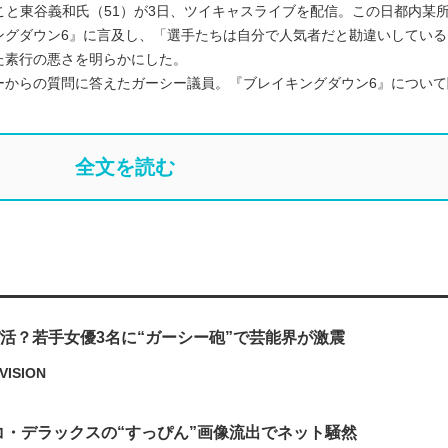
こと東谷義和氏（51）が3日、ツイキャスライブを配信。この日都内某
ングダウン6』に言及し、「選手たちは自分で人気者だと勘違いしている
た素行の悪さを明らかにした。
ーからの質問に答えたガーシー議員。『ブレイキングダウン6』について
全文を読む
パ活？若手女優3名に“ガーシー砲”で芸能界が激震
VISION
コ・デラックスの“すっぴん”画像流出でネット騒然