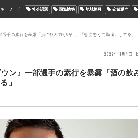
メキーワード
社会課題
国際情勢
地域振興
企業動向
部選手の素行を暴露「酒の飲み方が汚い」「態度悪くて勘違いしてる」
2022
11
4
1
ダウン』一部選手の素行を暴露「酒の飲
てる」