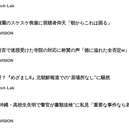
tch Lab
瑠麗のスケスケ喪服に視聴者仰天「朝からこれは困る」
VISION
発言で迷惑受けた寺院の対応に称賛の声「徳に溢れた全否定w
VISION
要？『めざまし8』北朝鮮報道での“居場所なし”に騒然
tch Lab
“沖縄・高校生失明で警官が書類送検”に私見「重要な事件なら
VISION