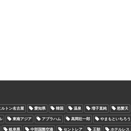
ヒルトン名古屋
愛知県
韓国
温泉
増子直純
怒髪天
ル
東南アジア
アブラハム
高岡壮一郎
やまもといちろう
岐阜県
中部国際空港
セントレア
王朝
ホテルレス