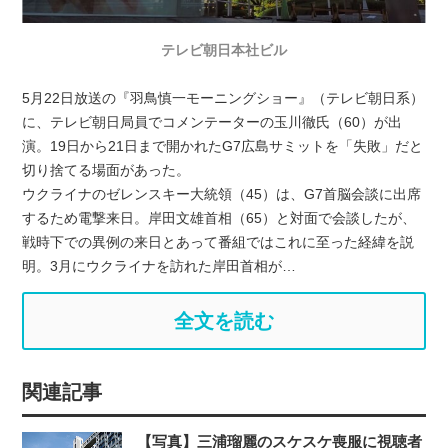
テレビ朝日本社ビル
5月22日放送の『羽鳥慎一モーニングショー』（テレビ朝日系）
に、テレビ朝日局員でコメンテーターの玉川徹氏（60）が出
演。19日から21日まで開かれたG7広島サミットを「失敗」だと
切り捨てる場面があった。
ウクライナのゼレンスキー大統領（45）は、G7首脳会談に出席
するため電撃来日。岸田文雄首相（65）と対面で会談したが、
戦時下での異例の来日とあって番組ではこれに至った経緯を説
明。3月にウクライナを訪れた岸田首相が…
全文を読む
関連記事
【写真】三浦瑠麗のスケスケ喪服に視聴者