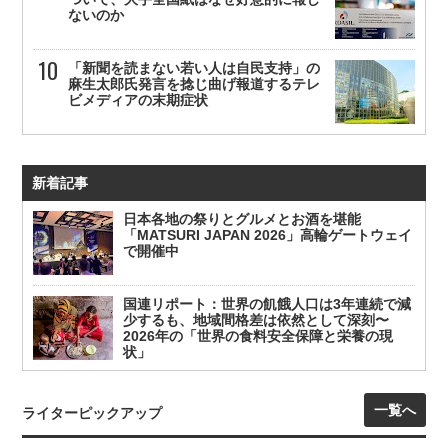
ないのか
「新聞を読まない若い人は自民支持」の
麻生太郎氏発言を捻じ曲げ報道するテレ
ビメディアの末期症状
新着記事
日本各地の祭りとグルメとお酒を堪能
「MATSURI JAPAN 2026」高輪ゲートウェイ
で開催中
国連リポート：世界の飢餓人口は3年連続で減
少するも、地域間格差は依然として深刻〜
2026年の「世界の食料安全保障と栄養の現
状」
一覧へ
ライターピックアップ