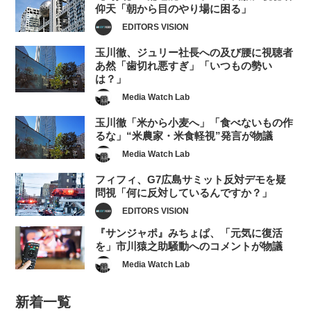
仰天「朝から目のやり場に困る」
EDITORS VISION
玉川徹、ジュリー社長への及び腰に視聴者
あ然「歯切れ悪すぎ」「いつもの勢い
は？」
Media Watch Lab
玉川徹「米から小麦へ」「食べないもの作
るな」“米農家・米食軽視”発言が物議
Media Watch Lab
フィフィ、G7広島サミット反対デモを疑
問視「何に反対しているんですか？」
EDITORS VISION
『サンジャポ』みちょぱ、「元気に復活
を」市川猿之助騒動へのコメントが物議
Media Watch Lab
新着一覧