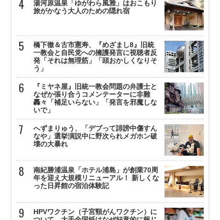
湯河原温泉「ゆがわら風雅」はおこもり
旅がかなう大人のための隠れ宿
橋下徹＆古市憲寿、『めざまし8』旧統
一教会と自民党への擁護発言に視聴者反
発「それは無理筋」「頭おかしくなりそ
う」
『ミヤネ屋』旧統一教会問題の弁護士と
なぜか張り合うコメンテーターに非難
轟々「補足いらない」「発言を邪魔しな
いで」
へずまりゅう、「デブって誹謗中傷すん
なや」選挙演説中に野次られメガホン破
壊の大暴れ
南紀勝浦温泉「ホテル浦島」が創業70周
年を迎え大規模リニューアル！ 新しくな
った日昇館の宿泊体験記
HPVワクチン（子宮頸がんワクチン）に
ついて、大手全国紙はなぜ好意的に報じ