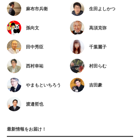
麻布市兵衛
生田よしかつ
孫向文
高須克弥
田中秀臣
千葉麗子
西村幸祐
村田らむ
やまもといちろう
吉田豪
渡邉哲也
最新情報をお届け！