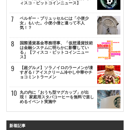
ィスコ・ビットコインニュース】
ベルギー・ブリュッセルには「小便少
女」もいた。小便小僧と違って不人
気！？
国際通貨基金専務理事、「仮想通貨技術
は金融システムに明らかに影響してい
る」【フィスコ・ビットコインニュー
ス】
【超グルメ】ソラノイロのラーメンが凄
すぎる / アイスクリーム冷やし中華やチ
ョコミントラーメン
丸の内に「おうち型マグカップ」が出
現！ 家庭用スタバコーヒーを無料で楽し
めるイベント実施中
新着記事