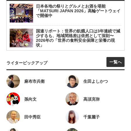
日本各地の祭りとグルメとお酒を堪能
「MATSURI JAPAN 2026」高輪ゲートウェイ
で開催中
国連リポート：世界の飢餓人口は3年連続で減
少するも、地域間格差は依然として深刻〜
2026年の「世界の食料安全保障と栄養の現
状」
一覧へ
ライターピックアップ
麻布市兵衛
生田よしかつ
孫向文
高須克弥
田中秀臣
千葉麗子