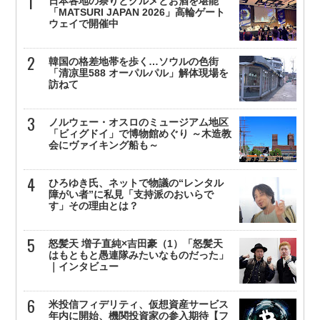
日本各地の祭りとグルメとお酒を堪能
「MATSURI JAPAN 2026」高輪ゲート
ウェイで開催中
韓国の格差地帯を歩く…ソウルの色街
「清凉里588 オーパルパル」解体現場を
訪ねて
ノルウェー・オスロのミュージアム地区
「ビィグドイ」で博物館めぐり ～木造教
会にヴァイキング船も～
ひろゆき氏、ネットで物議の“レンタル
障がい者”に私見「支持派のおいらで
す」その理由とは？
怒髪天 増子直純×吉田豪（1）「怒髪天
はもともと愚連隊みたいなものだった」
｜インタビュー
米投信フィデリティ、仮想資産サービス
年内に開始、機関投資家の参入期待【フ