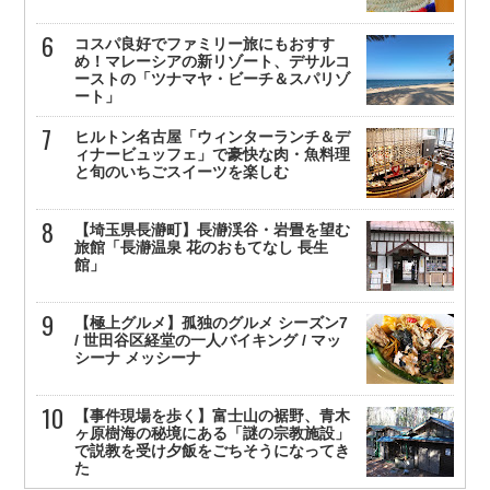
コスパ良好でファミリー旅にもおすす
め！マレーシアの新リゾート、デサルコ
ーストの「ツナマヤ・ビーチ＆スパリゾ
ート」
ヒルトン名古屋「ウィンターランチ＆デ
ィナービュッフェ」で豪快な肉・魚料理
と旬のいちごスイーツを楽しむ
【埼玉県長瀞町】長瀞渓谷・岩畳を望む
旅館「長瀞温泉 花のおもてなし 長生
館」
【極上グルメ】孤独のグルメ シーズン7
/ 世田谷区経堂の一人バイキング / マッ
シーナ メッシーナ
【事件現場を歩く】富士山の裾野、青木
ヶ原樹海の秘境にある「謎の宗教施設」
で説教を受け夕飯をごちそうになってき
た