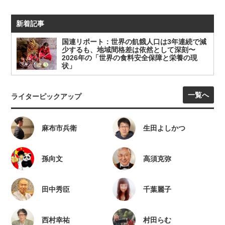
新着記事
国連リポート：世界の飢餓人口は3年連続で減
少するも、地域間格差は依然として深刻〜
2026年の「世界の食料安全保障と栄養の現
状」
一覧へ
ライターピックアップ
麻布市兵衛
生田よしかつ
孫向文
高須克弥
田中秀臣
千葉麗子
西村幸祐
村田らむ